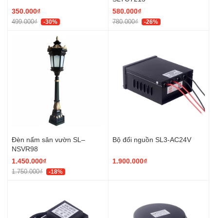
350.000₫
580.000₫
499.000₫
780.000₫
-30%
-26%
Đèn nấm sân vườn SL–
Bộ đổi nguồn SL3-AC24V
NSVR98
1.450.000₫
1.900.000₫
1.750.000₫
-18%