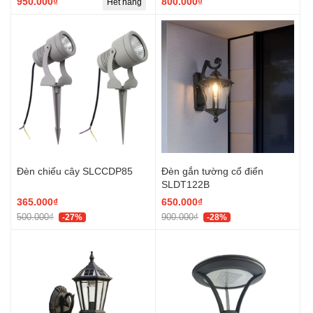
950.000₫
800.000₫
Hết hàng
Đèn chiếu cây SLCCDP85
Đèn gắn tường cổ điển
SLDT122B
365.000₫
650.000₫
500.000₫
900.000₫
-27%
-28%