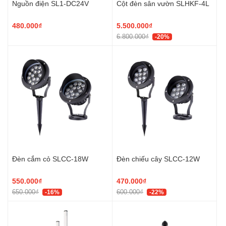
Nguồn điện SL1-DC24V
Cột đèn sân vườn SLHKF-4L
480.000₫
5.500.000₫
6.800.000₫
-20%
Đèn cắm cỏ SLCC-18W
Đèn chiếu cây SLCC-12W
550.000₫
470.000₫
650.000₫
600.000₫
-16%
-22%