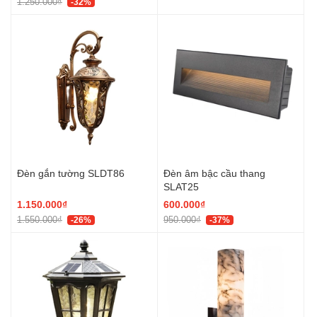
1.250.000₫
-32%
Đèn gắn tường SLDT86
Đèn âm bậc cầu thang
SLAT25
1.150.000₫
600.000₫
1.550.000₫
950.000₫
-26%
-37%