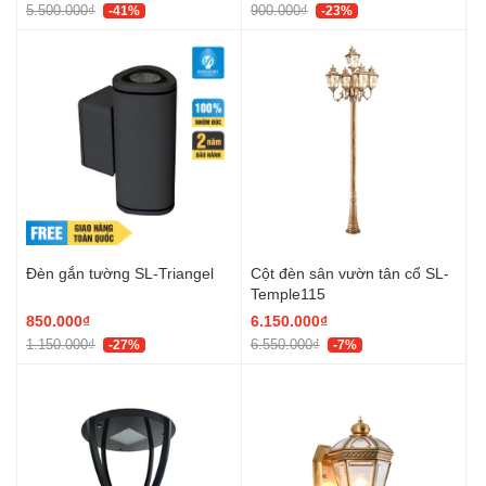
5.500.000₫
900.000₫
-41%
-23%
Đèn gắn tường SL-Triangel
Cột đèn sân vườn tân cổ SL-
Temple115
850.000₫
6.150.000₫
1.150.000₫
6.550.000₫
-27%
-7%