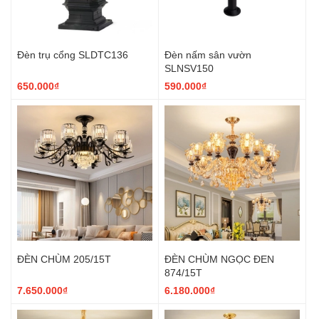
Đèn trụ cổng SLDTC136
Đèn nấm sân vườn
SLNSV150
650.000₫
590.000₫
ĐÈN CHÙM 205/15T
ĐÈN CHÙM NGỌC ĐEN
874/15T
7.650.000₫
6.180.000₫