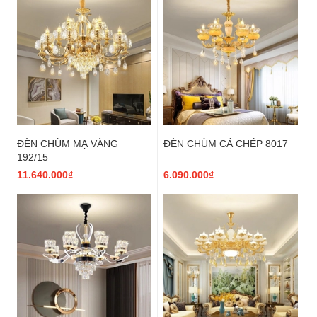
ĐÈN CHÙM MẠ VÀNG
ĐÈN CHÙM CÁ CHÉP 8017
192/15
11.640.000₫
6.090.000₫