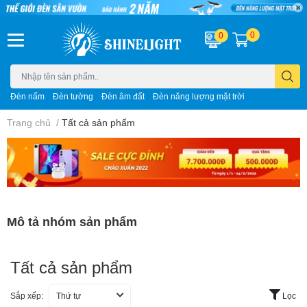
0
0
Đèn nấm
Đèn tường
Đèn âm đất
Đèn năng lượng mặt trời
Trang chủ
/
Tất cả sản phẩm
Mô tả nhóm sản phẩm
Tất cả sản phẩm
Sắp xếp:
Thứ tự
Lọc