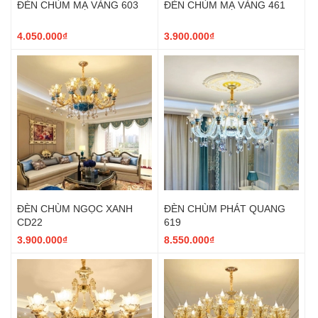
ĐÈN CHÙM MẠ VÀNG 603
ĐÈN CHÙM MẠ VÀNG 461
4.050.000₫
3.900.000₫
ĐÈN CHÙM NGỌC XANH
ĐÈN CHÙM PHÁT QUANG
CD22
619
3.900.000₫
8.550.000₫