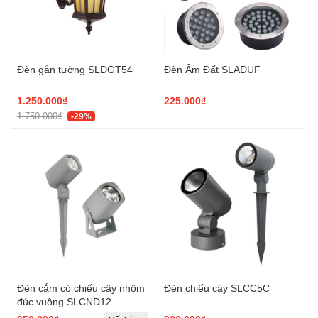
Đèn gắn tường SLDGT54
Đèn Âm Đất SLADUF
1.250.000₫
225.000₫
1.750.000₫
-29%
Đèn cắm cỏ chiếu cây nhôm
Đèn chiếu cây SLCC5C
đúc vuông SLCND12