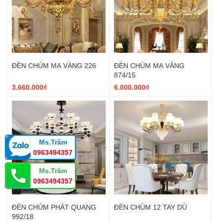
ĐÈN CHÙM MẠ VÀNG 226
ĐÈN CHÙM MẠ VÀNG
874/15
3.660.000₫
6.000.000₫
Ms.Trâm
0963494357
Ms.Trâm
0963494357
ĐÈN CHÙM PHÁT QUANG
ĐÈN CHÙM 12 TAY DÙ
992/18