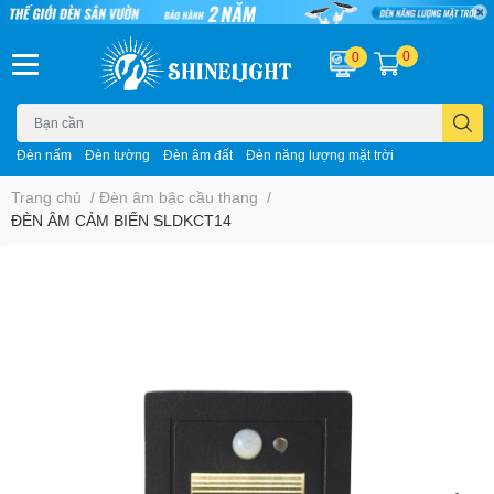
0
0
Đèn nấm
Đèn tường
Đèn âm đất
Đèn năng lượng mặt trời
Trang chủ
/
Đèn âm bậc cầu thang
/
ĐÈN ÂM CẢM BIẾN SLDKCT14