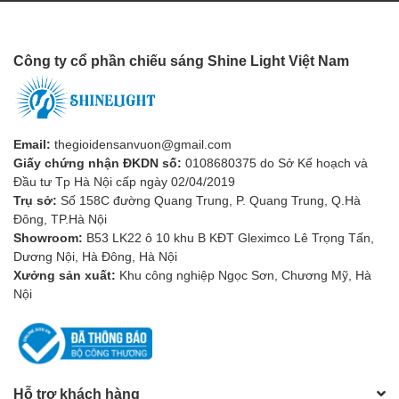
Tiết kiệm năng lượng – Tối ưu vận hành
Chỉ kích hoạt khi cần thiết, giảm lãng phí điện năng và chi
Công ty cổ phần chiếu sáng Shine Light Việt Nam
phí bảo trì.
Tuổi thọ LED cao, hoạt động ổn định nhiều năm.
Tăng cường an toàn và tiện lợi
Email:
thegioidensanvuon@gmail.com
Giấy chứng nhận ĐKDN số:
0108680375 do Sở Kế hoạch và
Đèn tự động chiếu sáng khi có người, đảm bảo an toàn khi
Đầu tư Tp Hà Nội cấp ngày 02/04/2019
di chuyển trong khu vực tối.
Trụ sở:
Số 158C đường Quang Trung, P. Quang Trung, Q.Hà
Đông, TP.Hà Nội
Hạn chế nguy cơ té ngã và tăng cường an ninh khu vực.
Showroom:
B53 LK22 ô 10 khu B KĐT Gleximco Lê Trọng Tấn,
Dương Nội, Hà Đông, Hà Nội
Xưởng sản xuất:
Khu công nghiệp Ngọc Sơn, Chương Mỹ, Hà
Nội
Hỗ trợ khách hàng