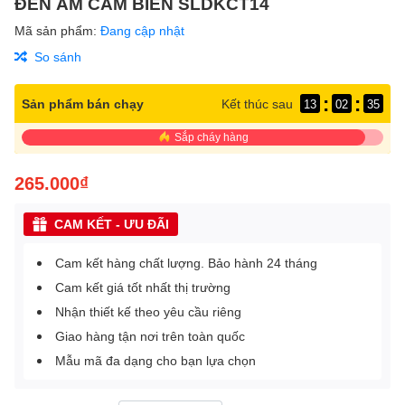
ĐÈN ÂM CẢM BIẾN SLDKCT14
Mã sản phẩm:
Đang cập nhật
So sánh
:
:
Sản phẩm bán chạy
Kết thúc sau
13
02
35
Sắp cháy hàng
265.000₫
CAM KẾT - ƯU ĐÃI
Cam kết hàng chất lượng. Bảo hành 24 tháng
Cam kết giá tốt nhất thị trường
Nhận thiết kế theo yêu cầu riêng
Giao hàng tận nơi trên toàn quốc
Mẫu mã đa dạng cho bạn lựa chọn