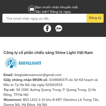
3. Các loại đèn LED dây phổ biến:
Bạn muốn nhận khuyến mãi
Đèn LED dây đơn sắc:
Loại đèn này chỉ có một màu sắc
đặc biệt? Đăng ký ngay.
duy nhất như trắng, vàng, xanh lá cây, xanh lam, đỏ, v.v.
Đăng ký
Đèn LED dây đổi màu:
Loại đèn này có thể thay đổi màu
sắc theo nhiều chế độ khác nhau như nhấp nháy, chuyển
màu, v.v.
Đèn LED dây RGB:
Loại đèn này có thể tạo ra 16 triệu
màu sắc khác nhau bằng cách kết hợp ba màu đỏ, xanh lá
Công ty cổ phần chiếu sáng Shine Light Việt Nam
cây và xanh lam.
Đèn LED dây SMD:
Loại đèn này sử dụng chip LED SMD
(Surface Mount Device) có kích thước nhỏ gọn, giúp đèn
tiết kiệm điện năng và có hiệu quả chiếu sáng cao hơn.
Email:
thegioidensanvuon@gmail.com
Giấy chứng nhận ĐKDN số:
0108680375 do Sở Kế hoạch và
Đèn LED dây chip:
Loại đèn này sử dụng chip LED COB
Đầu tư Tp Hà Nội cấp ngày 02/04/2019
(Chip on Board) có độ sáng cao và tuổi thọ cao hơn.
Trụ sở:
Số 158C đường Quang Trung, P. Quang Trung, Q.Hà
Đông, TP.Hà Nội
Showroom:
B53 LK22 ô 10 khu B KĐT Gleximco Lê Trọng Tấn,
Dương Nội, Hà Đông, Hà Nội