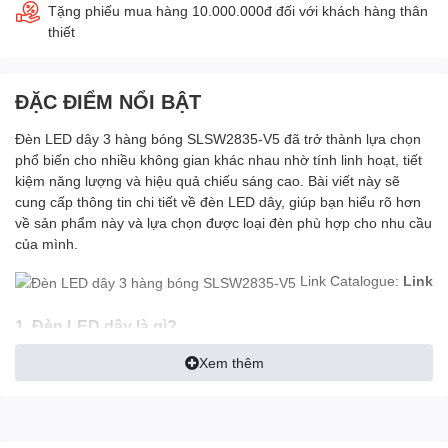
Tặng phiếu mua hàng 10.000.000đ đối với khách hàng thân
thiết
ĐẶC ĐIỂM NỔI BẬT
Đèn LED dây 3 hàng bóng SLSW2835-V5 đã trở thành lựa chọn
phổ biến cho nhiều không gian khác nhau nhờ tính linh hoạt, tiết
kiệm năng lượng và hiệu quả chiếu sáng cao. Bài viết này sẽ
cung cấp thông tin chi tiết về đèn LED dây, giúp bạn hiểu rõ hơn
về sản phẩm này và lựa chọn được loại đèn phù hợp cho nhu cầu
của mình.
Link Catalogue:
Link
1. Đèn LED dây là gì?
Đèn LED dây là loại đèn chiếu sáng được cấu tạo bởi nhiều bóng
Xem thêm
LED nhỏ được gắn trên một dải dây dẫn điện. Dải dây này có thể
uốn dẻo dễ dàng, giúp bạn lắp đặt đèn ở nhiều vị trí khác nhau,
tạo hiệu ứng trang trí độc đáo.