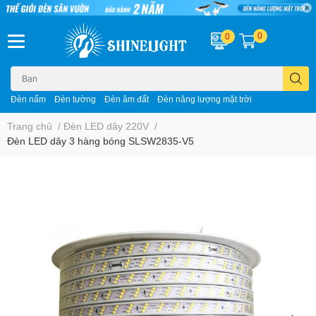
0
0
Đèn nấm
Đèn tường
Đèn âm đất
Đèn năng lượng mặt trời
Trang chủ
/
Đèn LED dây 220V
/
Đèn LED dây 3 hàng bóng SLSW2835-V5