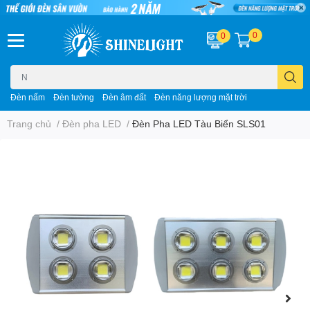
0
0
Đèn nấm
Đèn tường
Đèn âm đất
Đèn năng lượng mặt trời
Trang chủ
/
Đèn pha LED
/
Đèn Pha LED Tàu Biển SLS01