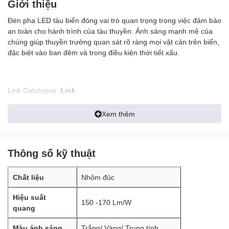
Giới thiệu
Đèn pha LED tàu biển đóng vai trò quan trọng trong việc đảm bảo
an toàn cho hành trình của tàu thuyền. Ánh sáng mạnh mẽ của
chúng giúp thuyền trưởng quan sát rõ ràng mọi vật cản trên biển,
đặc biệt vào ban đêm và trong điều kiện thời tiết xấu.
Link Catalogue:
Link
Lợi ích vượt trội của đèn pha LED tàu biển:
Xem thêm
Hiệu suất chiếu sáng cao:
Đèn LED tàu biển có hiệu suất
chiếu sáng cao hơn so với đèn pha truyền thống, giúp tiết
Thông số kỹ thuật
kiệm điện năng và giảm chi phí vận hành.
Tuổi thọ dài:
Đèn LED tàu biển có tuổi thọ lên đến 50.000
Chất liệu
Nhôm đúc
giờ, cao gấp 10 lần so với đèn pha truyền thống.
Hiệu suất
Chống rung lắc và va đập:
Đèn LED tàu biển được thiết
150 -170 Lm/W
quang
kế để chịu được rung lắc và va đập mạnh, phù hợp với môi
trường hoạt động khắc nghiệt trên biển.
Màu ánh sáng
Trắng/ Vàng/ Trung tính