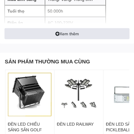
Thân thiện với môi trường:
Đèn LED tàu biển không
Tuổi thọ
50.000h
chứa thủy ngân và các chất độc hại khác, góp phần bảo vệ
môi trường biển.
Điện áp
AC 100-220V
Tăng cường an toàn:
Đèn LED tàu biển cung cấp ánh
Xem thêm
Chỉ số bảo vệ
IP66
sáng trắng, rõ ràng giúp thuyền trưởng dễ dàng quan sát
chướng ngại vật và các tàu thuyền khác, nâng cao an toàn
cho hành trình.
Tiết kiệm chi phí bảo trì:
Đèn LED tàu biển ít hỏng hóc
SẢN PHẨM THƯỜNG MUA CÙNG
hơn so với đèn pha truyền thống, giúp giảm chi phí bảo trì
và thay thế.
ĐÈN LED CHIẾU
ĐÈN LED RAILWAY
ĐÈN LED SÂN
SÁNG SÂN GOLF
PICKLEBALL