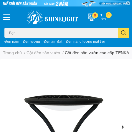
0
0
Đèn nấm
Đèn tường
Đèn âm đất
Đèn năng lượng mặt trời
Trang chủ
/
Cột đèn sân vườn
/
Cột đèn sân vườn cao cấp TENKA