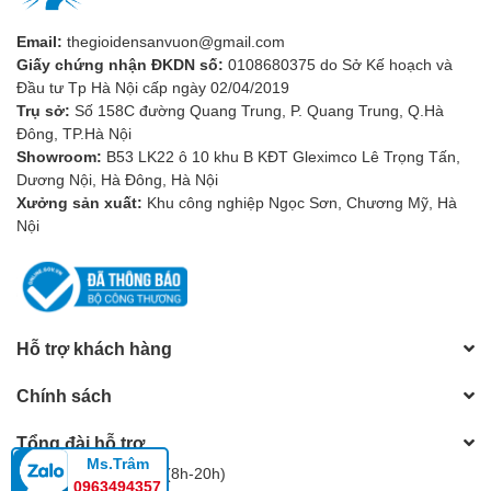
Email:
thegioidensanvuon@gmail.com
Giấy chứng nhận ĐKDN số:
0108680375 do Sở Kế hoạch và
Đầu tư Tp Hà Nội cấp ngày 02/04/2019
Trụ sở:
Số 158C đường Quang Trung, P. Quang Trung, Q.Hà
Đông, TP.Hà Nội
Showroom:
B53 LK22 ô 10 khu B KĐT Gleximco Lê Trọng Tấn,
Dương Nội, Hà Đông, Hà Nội
Xưởng sản xuất:
Khu công nghiệp Ngọc Sơn, Chương Mỹ, Hà
Nội
4. Hiệu suất ánh sáng
Hỗ trợ khách hàng
Một yếu tố quan trọng của cột đèn sân vườn là hiệu suất ánh
Chính sách
sáng mà chúng mang lại. Đèn LED là lựa chọn thông minh cho
cột đèn sân vườn, vì chúng tiết kiệm năng lượng, bền bỉ và cung
Tổng đài hỗ trợ
cấp ánh sáng sáng và đều đặn. Bạn có thể lựa chọn đèn LED có
Ms.Trâm
Hotline:
0983805604
(8h-20h)
màu sáng ấm hoặc màu sáng trắng tùy thuộc vào không gian và
0963494357