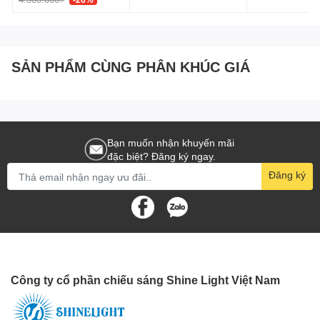
sử dụng. Điều này giúp bạn tiết kiệm thời gian và tiền bạc trong
việc bảo trì và thay thế.
3. Thiết kế sang trọng và
SẢN PHẨM CÙNG PHÂN KHÚC GIÁ
đa dạng
Các cột đèn sân vườn cao cấp mang đến sự sang trọng và phong
cách cho không gian ngoại thất của bạn. Có rất nhiều kiểu dáng
và mẫu mã để bạn lựa chọn, từ những thiết kế cổ điển đến hiện
Bạn muốn nhận khuyến mãi
đại, từ những chiếc đèn cột thẳng đứng đến những mẫu có hình
đặc biệt? Đăng ký ngay.
dáng phức tạp hơn. Bạn có thể chọn một cột đèn phù hợp với
Đăng ký
phong cách và không gian của khu vườn, tạo điểm nhấn nghệ
thuật và tăng cường vẻ đẹp tổng thể của khuôn viên.
Công ty cổ phần chiếu sáng Shine Light Việt Nam