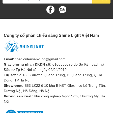
sáng chính hãng, chất lượng tại thị trường Việt Nam. Luôn cam
kết:
Hỗ trợ tư vấn sản phẩm 24/7 với đội ngũ nhân viên giàu
kinh nghiệm, nhiệt tình, tận tâm với nghề với khách hàng.
Sản phẩm Đèn tường Hiện đại có giá thành tốt nhất thị
trường.
Công ty cổ phần chiếu sáng Shine Light Việt Nam
Hầu hết các sản phẩm đèn tường Hiện đại tại
Shine Light
đều được bảo hành ít nhất là 1 năm.
Email:
thegioidensanvuon@gmail.com
Giấy chứng nhận ĐKDN số:
0108680375 do Sở Kế hoạch và
Đầu tư Tp Hà Nội cấp ngày 02/04/2019
Trụ sở:
Số 158C đường Quang Trung, P. Quang Trung, Q.Hà
Đông, TP.Hà Nội
Showroom:
B53 LK22 ô 10 khu B KĐT Gleximco Lê Trọng Tấn,
Dương Nội, Hà Đông, Hà Nội
Xưởng sản xuất:
Khu công nghiệp Ngọc Sơn, Chương Mỹ, Hà
Nội