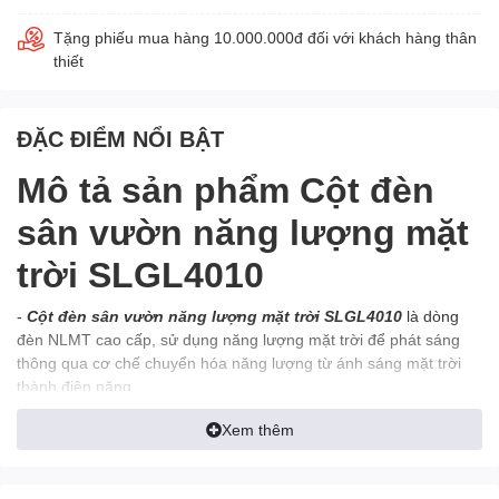
Tặng phiếu mua hàng 10.000.000đ đối với khách hàng thân
thiết
ĐẶC ĐIỂM NỔI BẬT
Mô tả sản phẩm Cột đèn
sân vườn năng lượng mặt
trời SLGL4010
-
Cột đèn sân vườn năng lượng mặt trời SLGL4010
là dòng
đèn NLMT cao cấp, sử dụng năng lượng mặt trời để phát sáng
thông qua cơ chế chuyển hóa năng lượng từ ánh sáng mặt trời
thành điện năng.
- Đây là dòng đèn chiếu sáng ngoài trời không thấm nước theo
Xem thêm
tiêu chuẩn IP65 - có khả năng bảo vệ và chống lại nước, dù trời
có mưa thì đèn LED cũng không bị cháy, bị chập hay bị hỏng hóc
và thời tiết khắc nghiệt ngoài trời.