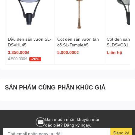
Đầu đèn sân vườn SL-
Cột đèn sân vườn tân
Cột đèn sân v
DSVHL45
cổ SL-TempleA5
SLDSVG31
3.350.000₫
5.000.000₫
Liên hệ
4.500.000₫
-26%
SẢN PHẨM CÙNG PHÂN KHÚC GIÁ
Link Catalogue:
Link
Lý do nên mua đèn tại
Shine Light
Bạn muốn nhận khuyến mãi
đặc biệt? Đăng ký ngay.
Shine Light
tự hào là nhà lắp đặt và phân phối các thiết bị chiếu
Đăng ký