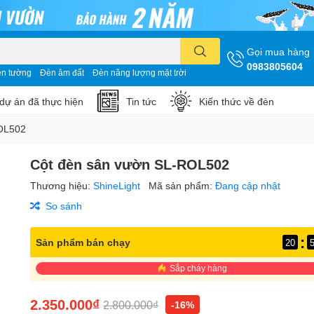
Gọi mua hàng
0983805604
n tường
Đèn âm đất
Đèn năng lượng mặt trời
dự án đã thực hiện
Tin tức
Kiến thức về đèn
OL502
Cột đèn sân vườn SL-ROL502
Thương hiệu:
ShineLight
Mã sản phẩm:
Đang cập nhật
So sánh
:
Sản phẩm bán chạy
20
Sắp cháy hàng
2.350.000₫
2.800.000₫
-16%