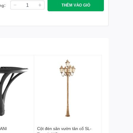
ng:
THÊM VÀO GIỎ
KANI
Cột đèn sân vườn tân cổ SL-