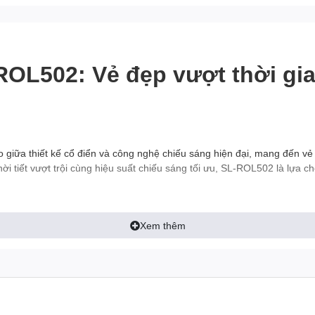
ROL502: Vẻ đẹp vượt thời gi
 giữa thiết kế cổ điển và công nghệ chiếu sáng hiện đại, mang đến vẻ 
i tiết vượt trội cùng hiệu suất chiếu sáng tối ưu, SL-ROL502 là lựa ch
t đèn sân vườn SL-ROL502
Xem thêm
 kiến trúc châu Âu, SL-ROL502 sở hữu những đường nét hoa văn tinh xả
c làm từ nhôm đúc nguyên khối, đảm bảo độ bền bỉ, chắc chắn, chống 
 bóng đèn LED tiết kiệm điện năng, cho ánh sáng dịu nhẹ, không gây c
ao đèn giúp phân bổ ánh sáng đều khắp không gian, tạo hiệu ứng ánh 
 kích thước khác nhau, phù hợp với nhiều không gian và mục đích sử
 thiết kế đơn giản, dễ dàng lắp đặt và bảo trì.