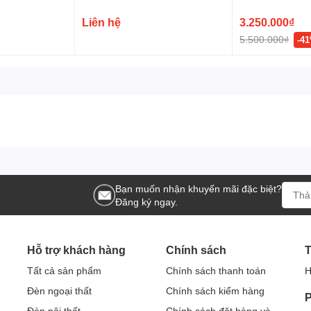
Liên hệ
3.250.000₫
5.500.000₫
-4
Bạn muốn nhận khuyến mãi đặc biệt?
Đăng ký ngay.
Hỗ trợ khách hàng
Chính sách
T
Tất cả sản phẩm
Chính sách thanh toán
H
đèn sân vườn SL-ROL502
Đèn ngoại thất
Chính sách kiểm hàng
P
không chỉ là thiết bị chiếu sáng mà còn là điểm nhấn kiến trúc độc 
Đèn nội thất
Chính sách đặt hàng và