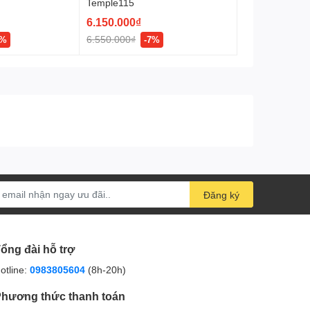
Temple115
6.150.000₫
6.550.000₫
1%
-7%
Đăng ký
ổng đài hỗ trợ
otline:
0983805604
(8h-20h)
hương thức thanh toán
đáo, góp phần tạo nên vẻ đẹp sang trọng, đẳng cấp cho