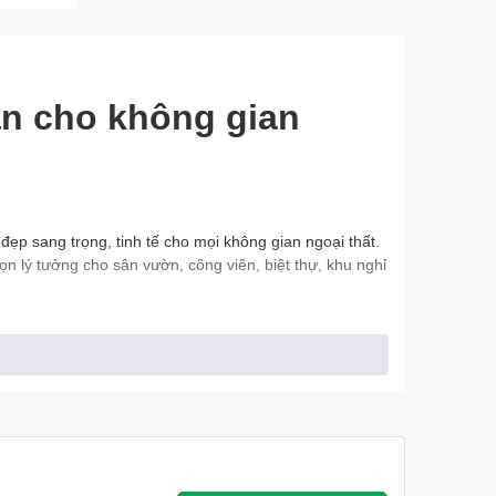
an cho không gian
đẹp sang trọng, tinh tế cho mọi không gian ngoại thất.
ọn lý tưởng cho sân vườn, công viên, biệt thự, khu nghỉ
o, cầu kỳ, toát lên vẻ đẹp sang trọng, quý phái.
oxy hóa, chịu được mọi tác động của thời tiết.
hói mắt, tuổi thọ cao.
sáng lung linh, huyền ảo.
 dụng.