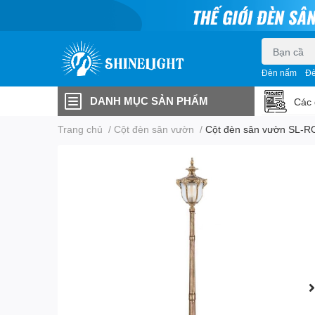
Đèn nấm
Đè
DANH MỤC SẢN PHẨM
Các 
Trang chủ
/
Cột đèn sân vườn
/
Cột đèn sân vườn SL-R