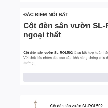
ĐẶC ĐIỂM NỔI BẬT
Cột đèn sân vườn SL-
ngoại thất
Cột đèn sân vườn SL-ROL502
là sự kết hợp hoàn hảo
Với chất liệu nhôm đúc cao cấp, khả năng chống chịu thờ
dưỡng,…
Đặc điểm nổi bật của cộ
Thiết kế cổ điển, tinh tế:
Lấy cảm hứng từ
Chất liệu nhôm đúc cao cấp:
Cột đèn đượ
Công nghệ chiếu sáng hiện đại:
Sử dụng
Hiệu suất chiếu sáng tối ưu:
Thiết kế ch
Kích thước đa dạng:
SL-ROL502 có nhiều
Cột đèn sân vườn SL-ROL502
Dễ dàng lắp đặt và bảo trì:
Sản phẩm được