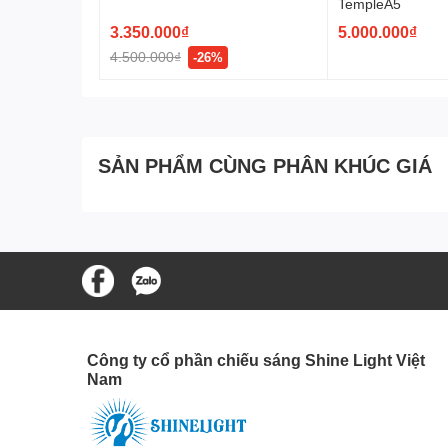
TempleA5
3.350.000₫
5.000.000₫
4.500.000₫
-26%
SẢN PHẨM CÙNG PHÂN KHÚC GIÁ
Công ty cổ phần chiếu sáng Shine Light Việt
Nam
Lợi ích khi sử dụng cột 
Nâng tầm thẩm mỹ cho không gian:
SL-ROL502 