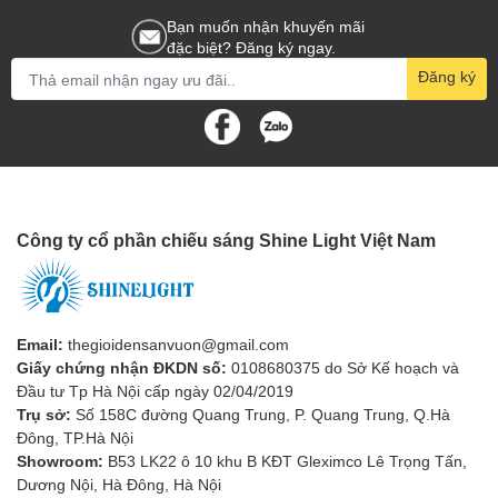
Bạn muốn nhận khuyến mãi
đặc biệt? Đăng ký ngay.
Đăng ký
Link Catalogue:
Link
1. Ánh sáng – Linh hồn của
không gian sân vườn
Một khu vườn đẹp không chỉ đến từ cây xanh, tiểu cảnh hay kiến
trúc, mà còn đến từ
ánh sáng
– yếu tố tạo nên cảm xúc và chiều
Công ty cổ phần chiếu sáng Shine Light Việt Nam
sâu cho không gian.
Và nếu bạn muốn mang đến cho khu vườn, biệt thự hay khu nghỉ
dưỡng của mình một vẻ đẹp vừa
sang trọng, cổ điển
, vừa
ấm
áp, lãng mạn
, thì
cột đèn sân vườn SL-Temple 502C
chính là
Email:
thegioidensanvuon@gmail.com
lựa chọn hoàn hảo.
Giấy chứng nhận ĐKDN số:
0108680375 do Sở Kế hoạch và
Đầu tư Tp Hà Nội cấp ngày 02/04/2019
2. Vẻ đẹp tân cổ điển – Sự
Trụ sở:
Số 158C đường Quang Trung, P. Quang Trung, Q.Hà
kết hợp giữa hoài cổ và hiện
Đông, TP.Hà Nội
Showroom:
B53 LK22 ô 10 khu B KĐT Gleximco Lê Trọng Tấn,
đại
Dương Nội, Hà Đông, Hà Nội