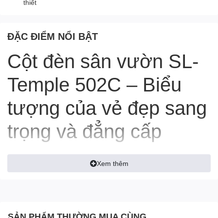
thiết
ĐẶC ĐIỂM NỔI BẬT
Cột đèn sân vườn SL-
Temple 502C – Biểu
tượng của vẻ đẹp sang
trọng và đẳng cấp
không gian ngoài trời
Xem thêm
SẢN PHẨM THƯỜNG MUA CÙNG