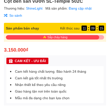
Cột đèn sân vườn SL-Temple 502C
Thương hiệu:
ShineLight
Mã sản phẩm:
Đang cập nhật
So sánh
:
:
Sản phẩm bán chạy
Kết thúc sau
11
09
15
Sắp cháy hàng
3.150.000₫
CAM KẾT - ƯU ĐÃI
Cam kết hàng chất lượng. Bảo hành 24 tháng
Cam kết giá tốt nhất thị trường
Nhận thiết kế theo yêu cầu riêng
Giao hàng tận nơi trên toàn quốc
Mẫu mã đa dạng cho bạn lựa chọn