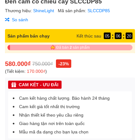
Đèn cắm cỏ chiếu cây SLCCDP85
Thương hiệu:
ShineLight
Mã sản phẩm:
SLCCDP85
So sánh
:
:
Sản phẩm bán chạy
Kết thúc sau
05
06
20
Đã bán
2
sản phẩm
580.000₫
750.000₫
-23%
(Tiết kiệm:
170.000₫
)
CAM KẾT - ƯU ĐÃI
Cam kết hàng chất lượng. Bảo hành 24 tháng
Cam kết giá tốt nhất thị trường
Nhận thiết kế theo yêu cầu riêng
Giao hàng tận nơi trên toàn quốc
Mẫu mã đa dạng cho bạn lựa chọn