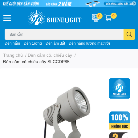
0
0
Đèn nấm
Đèn tường
Đèn âm đất
Đèn năng lượng mặt trời
Trang chủ
/
Đèn cắm cỏ, chiếu cây
/
Đèn cắm cỏ chiếu cây SLCCDP85