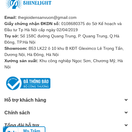
Email:
thegioidensanvuon@gmail.com
Giấy chứng nhận ĐKDN số:
0108680375 do Sở Kế hoạch và
Đầu tư Tp Hà Nội cấp ngày 02/04/2019
Trụ sở:
Số 158C đường Quang Trung, P. Quang Trung, Q.Hà
Đông, TP.Hà Nội
Showroom:
B53 LK22 ô 10 khu B KĐT Gleximco Lê Trọng Tấn,
Dương Nội, Hà Đông, Hà Nội
Xưởng sản xuất:
Khu công nghiệp Ngọc Sơn, Chương Mỹ, Hà
Nội
Hỗ trợ khách hàng
Chính sách
3. Khả năng tạo điểm nhấn
Tổng đài hỗ trợ
Đèn cắm cỏ chiếu cây là giải pháp tuyệt vời để tạo điểm nhấn cho
Ms.Trâm