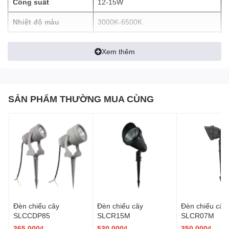
Công suất
12-15W
Nhiệt độ màu
3000K-6500K
CRI
>80
Xem thêm
Điện áp
12/24V, 220V
Cấp bảo vệ
IP66
SẢN PHẨM THƯỜNG MUA CÙNG
Đèn chiếu cây
Đèn chiếu cây
Đèn chiếu cây
SLCCDP85
SLCR15M
SLCR07M
365.000₫
530.000₫
350.000₫