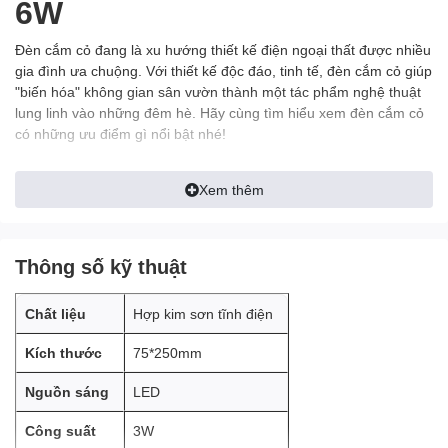
6W
Đèn cắm cỏ đang là xu hướng thiết kế điện ngoại thất được nhiều
gia đình ưa chuộng. Với thiết kế độc đáo, tinh tế, đèn cắm cỏ giúp
"biến hóa" không gian sân vườn thành một tác phẩm nghệ thuật
lung linh vào những đêm hè. Hãy cùng tìm hiểu xem đèn cắm cỏ
có những ưu điểm gì nổi bật nhé!
Xem thêm
Link Catalogue:
Link
Đèn cắm cỏ là loại đèn ngoại thất có thiết kế giống như một cọng
Thông số kỹ thuật
cỏ. Phần chân đèn được chôn sâu xuống đất, còn phần thân đèn
mềm mại uốn cong như những lá cỏ xanh. Điểm nhấn của đèn
nằm ở phần đầu đèn, với ánh sáng tinh tế tạo nên vẻ đẹp cho cả
Chất liệu
Hợp kim sơn tĩnh điện
không gian xung quanh.
Kích thước
75*250mm
Ưu điểm lớn nhất của đèn cắm cỏ là thiết kế độc đáo, gần gũi với
thiên nhiên. Đèn gần như hòa quyện vào cỏ cây, mang lại cảm
Nguồn sáng
LED
giác thư thái, thoải mái cho người sử dụng. Chúng thích hợp với
các không gian sân vườn theo phong cách tự nhiên, hiện đại.
Công suất
3W