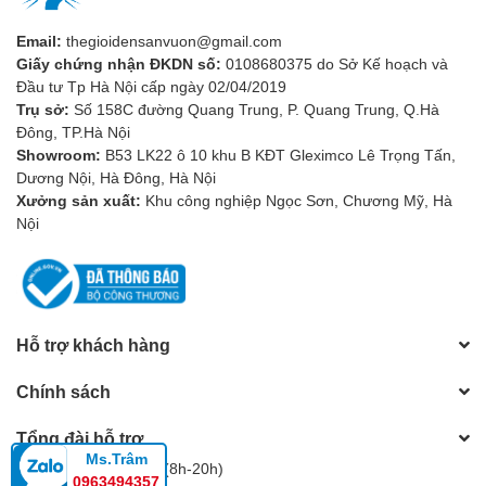
chọn các thương hiệu uy tín như Philips, Moonlit... Hoặc liên hệ
trực tiếp các đơn vị thiết kế điện ngoại thất chuyên nghiệp để
Email:
thegioidensanvuon@gmail.com
được tư vấn. Chúc bạn sớm sở hữu một không gian sân vườn
Giấy chứng nhận ĐKDN số:
0108680375 do Sở Kế hoạch và
thật lung linh, đẹp mắt với đèn cắm cỏ nhé!
Đầu tư Tp Hà Nội cấp ngày 02/04/2019
Trụ sở:
Số 158C đường Quang Trung, P. Quang Trung, Q.Hà
Đông, TP.Hà Nội
Showroom:
B53 LK22 ô 10 khu B KĐT Gleximco Lê Trọng Tấn,
Dương Nội, Hà Đông, Hà Nội
Xưởng sản xuất:
Khu công nghiệp Ngọc Sơn, Chương Mỹ, Hà
Nội
Hỗ trợ khách hàng
Chính sách
Tổng đài hỗ trợ
Ms.Trâm
Hotline:
0983805604
(8h-20h)
0963494357