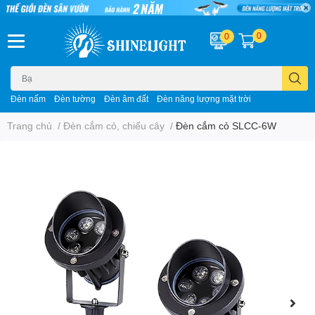
0
0
Đèn nấm
Đèn tường
Đèn âm đất
Đèn năng lượng mặt trời
Trang chủ
/
Đèn cắm cỏ, chiếu cây
/
Đèn cắm cỏ SLCC-6W