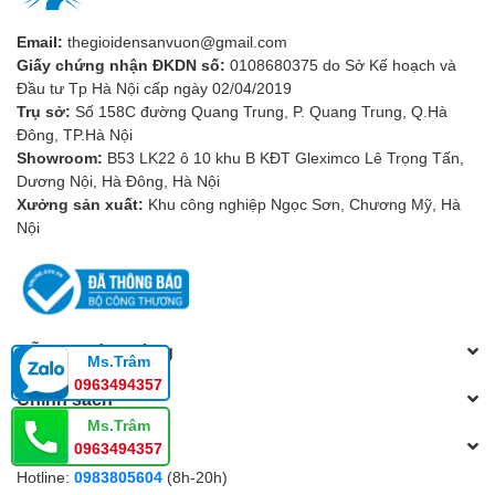
Email:
thegioidensanvuon@gmail.com
Giấy chứng nhận ĐKDN số:
0108680375 do Sở Kế hoạch và
Đầu tư Tp Hà Nội cấp ngày 02/04/2019
Trụ sở:
Số 158C đường Quang Trung, P. Quang Trung, Q.Hà
Đông, TP.Hà Nội
Showroom:
B53 LK22 ô 10 khu B KĐT Gleximco Lê Trọng Tấn,
Dương Nội, Hà Đông, Hà Nội
Xưởng sản xuất:
Khu công nghiệp Ngọc Sơn, Chương Mỹ, Hà
Nội
Hỗ trợ khách hàng
Ms.Trâm
0963494357
Chính sách
Ms.Trâm
Tổng đài hỗ trợ
0963494357
Hotline:
0983805604
(8h-20h)