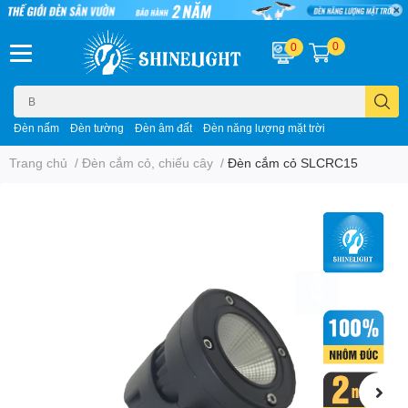
0
0
Đèn nấm
Đèn tường
Đèn âm đất
Đèn năng lượng mặt trời
Trang chủ
/
Đèn cắm cỏ, chiếu cây
/
Đèn cắm cỏ SLCRC15