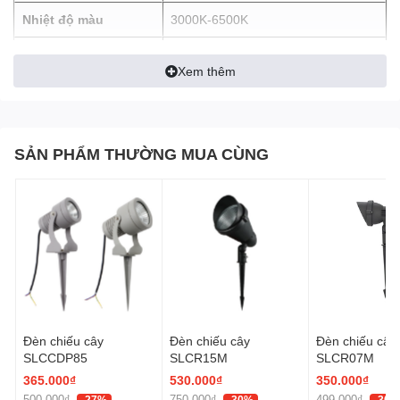
Link Catalogue:
Link
Nhiệt độ màu
3000K-6500K
CRI
>80
Xem thêm
Điện áp
175 ~ 240 VAC
Cấp bảo vệ
IP66
SẢN PHẨM THƯỜNG MUA CÙNG
Đèn chiếu cây
Đèn chiếu cây
Đèn chiếu cây
SLCCDP85
SLCR15M
SLCR07M
365.000₫
530.000₫
350.000₫
500.000₫
750.000₫
499.000₫
-27%
-30%
-30%