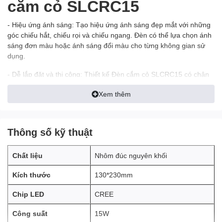
cắm cỏ SLCRC15
- Hiệu ứng ánh sáng: Tạo hiệu ứng ánh sáng đẹp mắt với những
góc chiếu hắt, chiếu rọi và chiếu ngang. Đèn có thể lựa chọn ánh
sáng đơn màu hoặc ánh sáng đổi màu cho từng không gian sử
dụng.
- Dễ lắp đặt và thi công: Thiết kế
Đèn cắm cỏ SLCRC15
có chân
đế ngồi hoặc cắm trực tiếp xuống mặt đất, mặt cỏ rất dễ dạng lắp
Xem thêm
đặt cho không gian sân vườn, ngoại cảnh.
- Hiệu quả năng lượng: SLCRC15 sử dụng công nghệ led vô cùng
tiết kiệm điện năng chỉ bằng 20% chi phí điện năng so với bóng
Thông số kỹ thuật
Halogen hoặc bóng cao áp.
- Công suất: SLCRC15 với các công suất 15W giúp khách hàng
Chất liệu
Nhôm đúc nguyên khối
có nhiều lựa chọn phù hợp với ý đồ thiết kế.
Kích thước
130*230mm
- Chi phí lắp đặt: Tiết kiệm chi phí dây dẫn, hệ thống ống bảo vệ
cũng như đáp ứng các điều kiện an toàn điện.
Chip LED
CREE
Công suất
15W