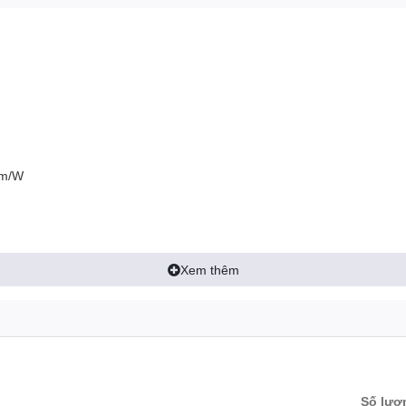
lm/W
Xem thêm
Số lượ