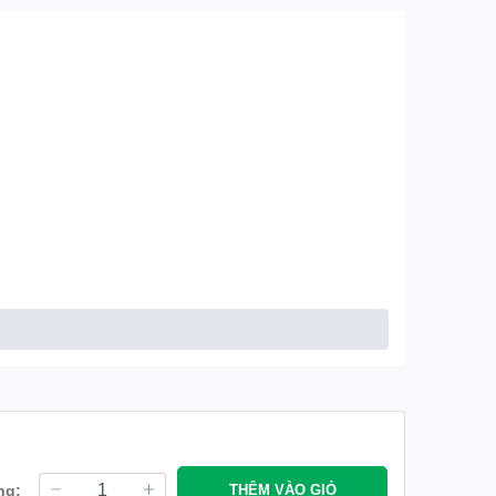
ng:
THÊM VÀO GIỎ