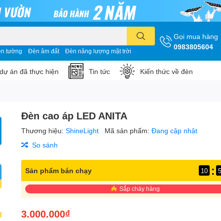
Gọi mua hàng
0983805604
n tường
Đèn âm đất
Đèn năng lượng mặt trời
dự án đã thực hiện
Tin tức
Kiến thức về đèn
Đèn cao áp LED ANITA
Thương hiệu:
ShineLight
Mã sản phẩm:
Đang cập nhật
So sánh
:
Sản phẩm bán chạy
10
Sắp cháy hàng
3.000.000₫