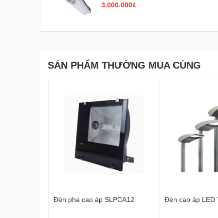
3.000.000₫
Tuổi thọ >50 000 giờ
Nhiệt độ làm việc -30℃~ +50℃ CRI >75
SẢN PHẨM THƯỜNG MUA CÙNG
Đèn pha cao áp SLPCA12
Đèn cao áp LED 