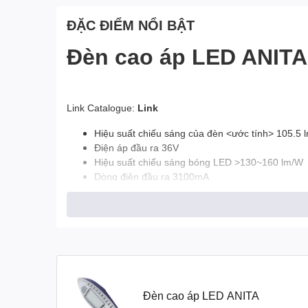
ĐẶC ĐIỂM NỔI BẬT
Đèn cao áp LED ANITA
Link Catalogue:
Link
Hiệu suất chiếu sáng của đèn <ước tính> 105.5 
Điện áp đầu ra 36V
Hiệu suất chiếu sáng bóng LED >130~160 lm/W
Dòng điện đầu ra 3100mA
Quang thông ((Tj=60℃,Ta=25℃)) 12702 lm
Công suất 120.4 W
Hiệu suất đèn >90%
Nguồn điện bóng LED 111.6 W
Hệ số công suất >0.95
THD (sóng hài) <15%
Điện áp đầu vào AC85-265V Bảo hành 3 năm
Góc chiếu 140°*80°/ 120°,90°,60°
Đèn cao áp LED ANITA
Cấp bảo vệ IP67