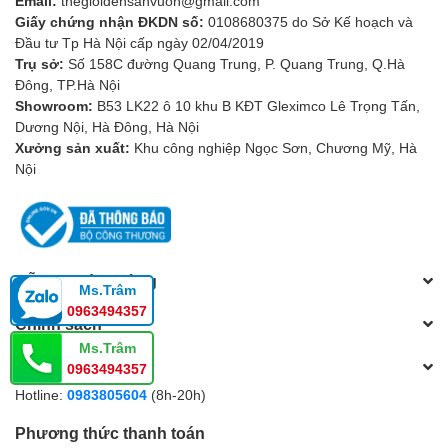
Email:
thegioidensanvuon@gmail.com
xuyên.
Giấy chứng nhận ĐKDN số:
0108680375 do Sở Kế hoạch và
Tránh sử dụng hóa chất mạnh có thể ảnh hưởng đến lớp
Đầu tư Tp Hà Nội cấp ngày 02/04/2019
mạ vàng.
Trụ sở:
Số 158C đường Quang Trung, P. Quang Trung, Q.Hà
Kiểm tra hệ thống điện định kỳ để đảm bảo ánh sáng luôn
Đông, TP.Hà Nội
ổn định.
Showroom:
B53 LK22 ô 10 khu B KĐT Gleximco Lê Trọng Tấn,
Dương Nội, Hà Đông, Hà Nội
6. Giá trị thẩm mỹ và phong thủy
Xưởng sản xuất:
Khu công nghiệp Ngọc Sơn, Chương Mỹ, Hà
Với gam màu vàng óng sang trọng,
CHÙM MẠ VÀNG 603
Nội
dễ dàng trở thành tâm điểm thu hút của căn phòng, nâng
tầm toàn bộ không gian.
Màu vàng
tượng trưng cho sự giàu sang, thịnh vượng.
Thiết kế tỏa sáng
mang ý nghĩa lan tỏa năng lượng tích
cực.
Hỗ trợ khách hàng
Ms.Trâm
Cấu trúc cân đối giúp duy trì sự hài hòa, tạo cảm giác an
0963494357
yên cho gia chủ.
Chính sách
Ms.Trâm
Tổng đài hỗ trợ
0963494357
Hotline:
0983805604
(8h-20h)
Phương thức thanh toán