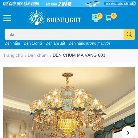
0
0
Đèn nấm
Đèn tường
Đèn âm đất
Đèn năng lượng mặt trời
Trang chủ
/
Đèn chùm
/
ĐÈN CHÙM MẠ VÀNG 603