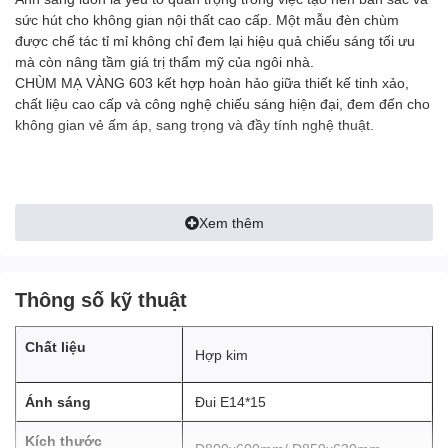
sức hút cho không gian nội thất cao cấp. Một mẫu đèn chùm
được chế tác tỉ mỉ không chỉ đem lại hiệu quả chiếu sáng tối ưu
mà còn nâng tầm giá trị thẩm mỹ của ngôi nhà.
CHÙM MẠ VÀNG 603 kết hợp hoàn hảo giữa thiết kế tinh xảo,
chất liệu cao cấp và công nghệ chiếu sáng hiện đại, đem đến cho
không gian vẻ ấm áp, sang trọng và đầy tính nghệ thuật.
Link tải về catalogue:
Tại đây
Xem thêm
1. Thiết kế – Sự tinh tế trong từng đường
nét
Thông số kỹ thuật
Chiếc đèn sở hữu khung hợp kim vững chắc, phủ lớp mạ
vàng óng ánh. Lớp mạ không chỉ tăng tính thẩm mỹ mà
Chất liệu
còn giúp chống oxy hóa, giữ cho sản phẩm bền màu và
Hợp kim
sáng bóng theo thời gian.
Với thiết kế nhiều tay đèn tỏa ra cân đối,
CHÙM MẠ VÀNG
Ánh sáng
Đui E14*15
603
tạo nên điểm nhấn nổi bật nhưng không lấn át tổng thể
không gian. Các chi tiết được chế tác tinh xảo, mang đến
Kích thước