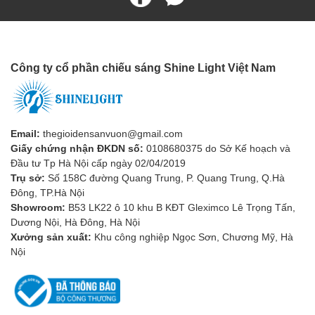
Link Catalogue:
Link
Ưu Điểm Của Đèn Đường
Công ty cổ phần chiếu sáng Shine Light Việt Nam
Năng Lượng Mặt Trời SL-
DSC30
1. Tiết Kiệm Năng Lượng
Email:
thegioidensanvuon@gmail.com
Giấy chứng nhận ĐKDN số:
0108680375 do Sở Kế hoạch và
Đèn đường năng lượng mặt trời sử dụng nguồn năng lượng tái
Đầu tư Tp Hà Nội cấp ngày 02/04/2019
tạo từ ánh sáng mặt trời để tạo ra đèn. Điều này không chỉ giúp
Trụ sở:
Số 158C đường Quang Trung, P. Quang Trung, Q.Hà
giảm chi phí điện năng mà còn làm giảm lượng khí nhà kính,
Đông, TP.Hà Nội
đồng thời hỗ trợ quá trình chuyển đổi sang năng lượng xanh.
Showroom:
B53 LK22 ô 10 khu B KĐT Gleximco Lê Trọng Tấn,
2. Bền Vững và Tiện Ích
Dương Nội, Hà Đông, Hà Nội
Xưởng sản xuất:
Khu công nghiệp Ngọc Sơn, Chương Mỹ, Hà
Đèn đường năng lượng mặt trời được thiết kế để hoạt động hiệu
Nội
quả trong mọi điều kiện thời tiết. Chúng có khả năng chịu được
nước, chống ăn mòn, và không cần sự kết nối với lưới điện, giúp
giảm bất tiện trong quá trình lắp đặt và bảo trì.