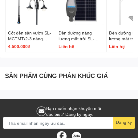
Cột đèn sân vườn SL-
Đèn đường năng
Đèn đường nă
MCTMT/2-3 năng
lượng mặt trời SL-
lượng mặt trời
lượng mặt trời
ZD150
OTJ1
4.500.000₫
Liên hệ
Liên hệ
SẢN PHẨM CÙNG PHÂN KHÚC GIÁ
Bạn muốn nhận khuyến mãi
đặc biệt? Đăng ký ngay.
Đăng ký