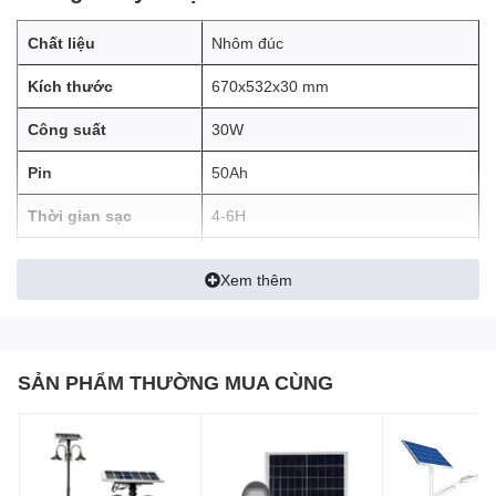
Chất liệu
Nhôm đúc
Kích thước
670x532x30 mm
Công suất
30W
Pin
50Ah
Thời gian sạc
4-6H
Thời gian sáng
12 giờ
Xem thêm
Cấp bảo vệ
IP65
SẢN PHẨM THƯỜNG MUA CÙNG