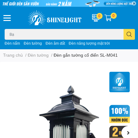
0
0
Đèn nấm
Đèn tường
Đèn âm đất
Đèn năng lượng mặt trời
Trang chủ
/
Đèn tường
/
Đèn gắn tường cổ điển SL-M041