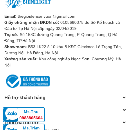
Email:
thegioidensanvuon@gmail.com
Giấy chứng nhận ĐKDN số:
0108680375 do Sở Kế hoạch và
Đầu tư Tp Hà Nội cấp ngày 02/04/2019
Trụ sở:
Số 158C đường Quang Trung, P. Quang Trung, Q.Hà
Đông, TP.Hà Nội
Đèn gắn tường cổ điển SL-M041
Showroom:
B53 LK22 ô 10 khu B KĐT Gleximco Lê Trọng Tấn,
Dương Nội, Hà Đông, Hà Nội
Ưu điểm của đèn gắn tường cổ điển
Xưởng sản xuất:
Khu công nghiệp Ngọc Sơn, Chương Mỹ, Hà
Nội
Sở hữu những đặc điểm trên, đèn gắn tường cổ điển mang đến
những ưu điểm nổi bật:
- Tạo điểm nhấn thị giác, làm tôn vinh vẻ đẹp của không gian,
khuấy động bố cục nội thất. Đây là một trong những tác dụng
quan trọng nhất của các sản phẩm đèn trang trí nói chung và đèn
Hỗ trợ khách hàng
gắn tường cổ điển nói riêng.
Chính sách
Ms.Thu
- Khơi gợi cảm xúc thẩm mỹ cho người xem bởi sự tinh tế, công
0983805604
phu trong từng chi tiết.
Tổng đài hỗ trợ
Ms.Trâm
- Tiết kiệm diện tích không gian so với các loại đèn khác vì được