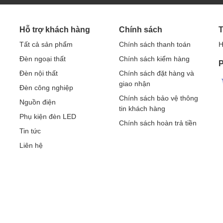
Hỗ trợ khách hàng
Chính sách
T
Tất cả sản phẩm
Chính sách thanh toán
H
Đèn ngoại thất
Chính sách kiểm hàng
P
Đèn nội thất
Chính sách đặt hàng và
giao nhận
Đèn công nghiệp
Chính sách bảo vệ thông
Nguồn điện
tin khách hàng
Phụ kiện đèn LED
Chính sách hoàn trả tiền
Tin tức
Liên hệ
ang đến những ưu điểm nổi bật:
g gian, khuấy động bố cục nội thất. Đây là một trong những tác
ói chung và đèn gắn tường cổ điển nói riêng.