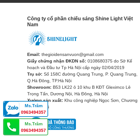
Công ty cổ phần chiếu sáng Shine Light Việt
Nam
Email:
thegioidensanvuon@gmail.com
Giấy chứng nhận ĐKDN số:
0108680375 do Sở Kế
hoạch và Đầu tư Tp Hà Nội cấp ngày 02/04/2019
Trụ sở:
Số 158C đường Quang Trung, P. Quang Trung,
Q.Hà Đông, TP.Hà Nội
Showroom:
B53 LK22 ô 10 khu B KĐT Gleximco Lê
Đèn gắn tường cổ điển SL-M077
Trọng Tấn, Dương Nội, Hà Đông, Hà Nội
Ưu điểm của đèn gắn tường cổ điển
Xưởng sản xuất:
Khu công nghiệp Ngọc Sơn, Chương
Ms.Trâm
Mỹ, Hà Nội
Sở hữu những đặc điểm trên, đèn gắn tường cổ điển m
0963494357
- Tạo điểm nhấn thị giác, làm tôn vinh vẻ đẹp của khôn
Ms.Trâm
dụng quan trọng nhất của các sản phẩm đèn trang trí n
0963494357