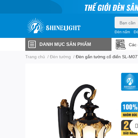
Đèn nấm
Đè
DANH MỤC SẢN PHẨM
Các 
Trang chủ
/
Đèn tường
/
Đèn gắn tường cổ điển SL-M07