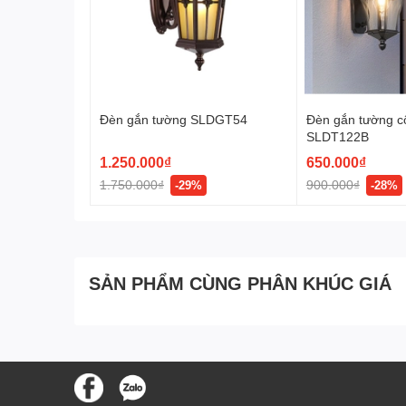
Đèn gắn tường SLDGT54
Đèn gắn tường c
SLDT122B
1.250.000₫
650.000₫
1.750.000₫
900.000₫
-29%
-28%
SẢN PHẨM CÙNG PHÂN KHÚC GIÁ