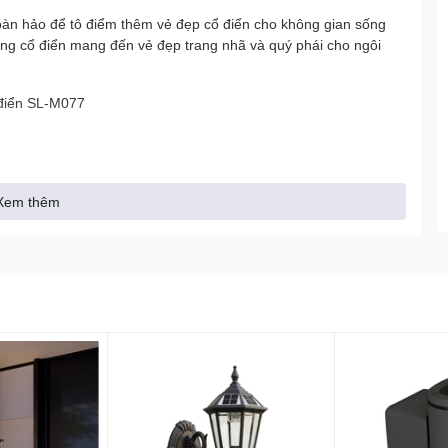
oàn hảo để tô điểm thêm vẻ đẹp cổ điển cho không gian sống
ường cổ điển mang đến vẻ đẹp trang nhã và quý phái cho ngôi
điển SL-M077
c điểm sau:
Xem thêm
m loại, thủy tinh, gốm sứ... giúp độ bền cao, chống chịu tốt với
n. Nhiều mẫu được làm thủ công rất tỉ mỉ và công phu.
trọng.
an và nội thất.