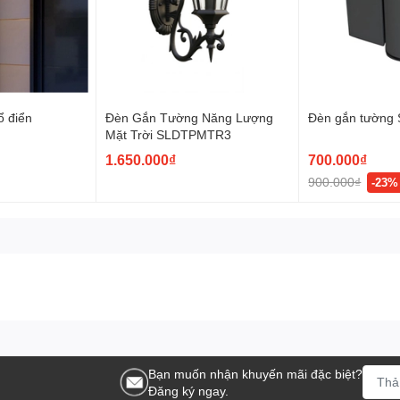
ổ điển
Đèn Gắn Tường Năng Lượng
Đèn gắn tường S
Mặt Trời SLDTPMTR3
1.650.000₫
700.000₫
900.000₫
-23%
Bạn muốn nhận khuyến mãi đặc biệt?
Đăng ký ngay.