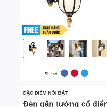
Chia sẻ
ĐẶC ĐIỂM NỔI BẬT
Đèn gắn tường cổ điể