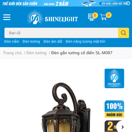
0
0
Đèn nấm
Đèn tường
Đèn âm đất
Đèn năng lượng mặt trời
Trang chủ
/
Đèn tường
/
Đèn gắn tường cổ điển SL-M087