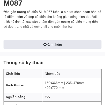
M087
Đèn gắn tường cổ điển SL-M087 luôn là sự lựa chọn hoàn hảo để
tô điểm thêm vẻ đẹp cổ điển cho không gian sống hiện đại. Với
thiết kế tinh tế, các sản phẩm đèn gắn tường cổ điển mang đến
vẻ đẹp trang nhã và quý phái cho ngôi nhà bạn.
Link Catalogue:
Link
Xem thêm
Các sản phẩm đèn gắn tường cổ điển có những đặc điểm
sau:
Thông số kỹ thuật
- Thường được làm từ chất liệu có chất lượng cao như kim loại,
thủy tinh, gốm sứ... giúp độ bền cao, chống chịu tốt với thời tiết và
Chất liệu
Nhôm đúc
độ ẩm.
180x363mm | 235x470mm |
- Thiết kế cầu kỳ, tinh xảo với hoa văn, họa tiết cổ điển. Nhiều
Kích thước
402x770 mm
mẫu được làm thủ công rất tỉ mỉ và công phu.
Nguồn sáng
E27
- Ánh sáng tạo không gian ấm cúng, lãng mạn và sang trọng.