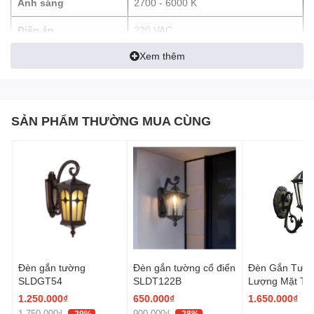
Ánh sáng
2700 - 6000 K
- Kích thước đa dạng, có thể lựa chọn cho mọi không gian và nội
thất.
Điện áp
220 VAC
- Màu sắc phong phú, trang nhã.
Xem thêm
SẢN PHẨM THƯỜNG MUA CÙNG
Đèn gắn tường
Đèn gắn tường cổ điển
Đèn Gắn Tườ
SLDGT54
SLDT122B
Lượng Mặt Trờ
SLDTPMTR3
1.250.000₫
650.000₫
1.650.000₫
1.750.000₫
900.000₫
-29%
-28%