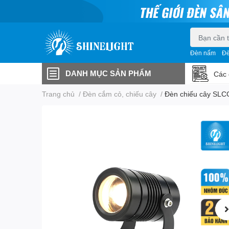
Đèn nấm
Đè
DANH MỤC SẢN PHẨM
Các 
Trang chủ
/
Đèn cắm cỏ, chiếu cây
/
Đèn chiếu cây SLC