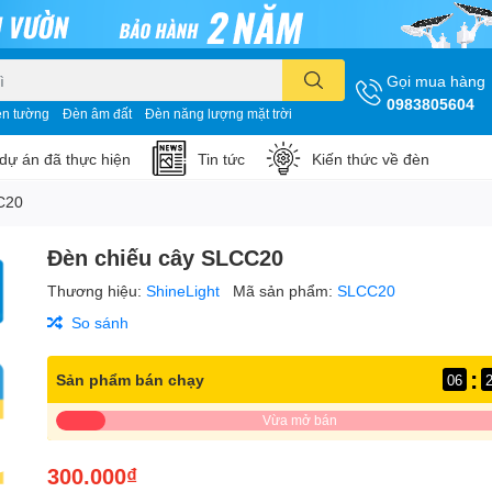
Gọi mua hàng
0983805604
n tường
Đèn âm đất
Đèn năng lượng mặt trời
dự án đã thực hiện
Tin tức
Kiến thức về đèn
C20
Đèn chiếu cây SLCC20
Thương hiệu:
ShineLight
Mã sản phẩm:
SLCC20
So sánh
:
Sản phẩm bán chạy
06
Vừa mở bán
300.000₫