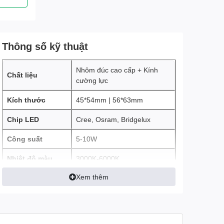
Thông số kỹ thuật
Nhôm đúc cao cấp + Kính
Chất liệu
cường lực
Kích thước
45*54mm | 56*63mm
Chip LED
Cree, Osram, Bridgelux
Công suất
5-10W
Nhiệt độ màu
3000K-6000K
Xem thêm
CRI
>80
Điện áp
12/24V, 220V
Cấp bảo vệ
IP65