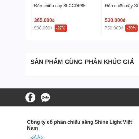
Đèn chiếu cây SLCCDP85
Đèn chiếu cây 
365.000₫
530.000₫
500.000₫
750.000₫
-27%
-30%
SẢN PHẨM CÙNG PHÂN KHÚC GIÁ
Đèn với ánh sáng dịu làm nổi bật cây cảnh, gốc cây xa
Đèn có chân cắm cỏ hoặc đế bắt ốc vít dễ dàng lắp đặt
chống nước và an toàn khi sử dụng ngoài trời.
Công ty cổ phần chiếu sáng Shine Light Việt
Nam
Đơn giá sản phẩm