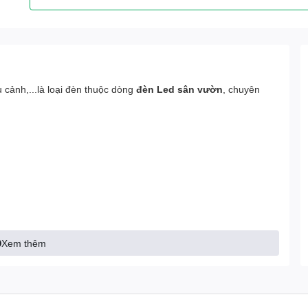
u cảnh,...là loại đèn thuộc dòng
đèn Led sân vườn
, chuyên
 giúp những cây xanh trong khu vườn trở nên đẹp và nổi bật
Xem thêm
 không gian và tầm nhìn của con người trong đêm tối.