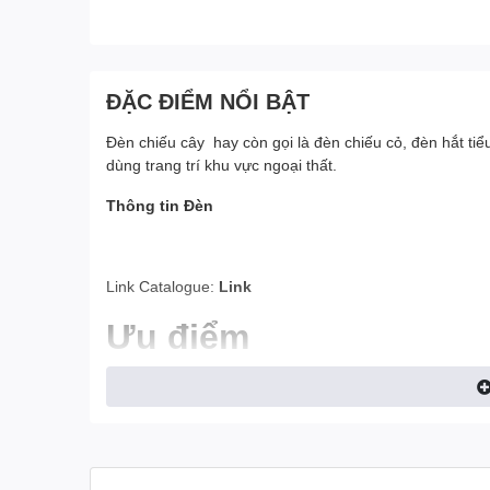
ĐẶC ĐIỂM NỔI BẬT
Đèn chiếu cây hay còn gọi là đèn chiếu cỏ, đèn hắt tiể
dùng trang trí khu vực ngoại thất.
Thông tin Đèn
Link Catalogue:
Link
Ưu điểm
Đèn chiếu cây SLCC20
có tác dụng chiếu hắt gốc cây
hơn. Ngoài ra, đèn còn giúp chiếu sáng lối đi, mở rộng