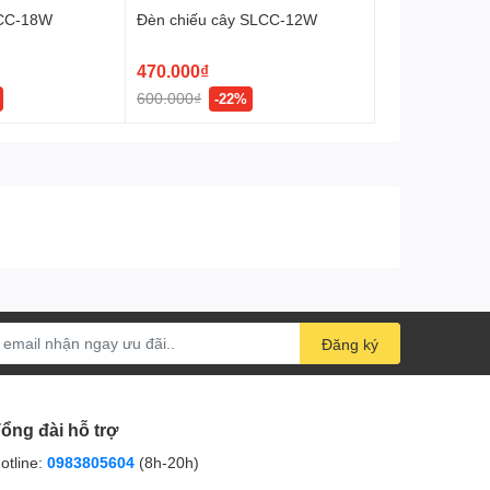
LCC-18W
Đèn chiếu cây SLCC-12W
470.000₫
600.000₫
-22%
Đăng ký
ổng đài hỗ trợ
otline:
0983805604
(8h-20h)