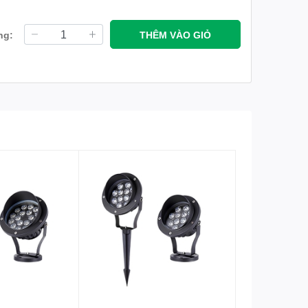
ng:
THÊM VÀO GIỎ