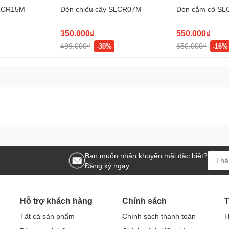
SLCR15M
Đèn chiếu cây SLCR07M
Đèn cắm cỏ S
350.000₫
550.000₫
499.000₫
650.000₫
-30%
-16%
Bạn muốn nhận khuyến mãi đặc biệt?
nh, tiểu cảnh thường thấy ở những sân vườn hay công viên,...
Đăng ký ngay.
 với mục đích dùng để chiếu sáng ngoài vườn, ví có khả năng
Hỗ trợ khách hàng
Chính sách
T
Tất cả sản phẩm
Chính sách thanh toán
H