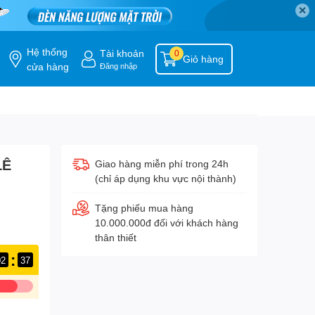
✕
Hệ thống
Tài khoản
0
Giỏ hàng
cửa hàng
Đăng nhập
LÊ
Giao hàng miễn phí trong 24h
(chỉ áp dụng khu vực nội thành)
Tặng phiếu mua hàng
10.000.000đ đối với khách hàng
thân thiết
:
02
36