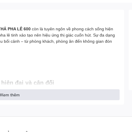
HẢ PHA LÊ 600
còn là tuyên ngôn về phong cách sống hiện
pha lê tinh xảo tạo nên hiệu ứng thị giác cuốn hút. Sự đa dạng
ều bối cảnh – từ phòng khách, phòng ăn đến không gian đón
hiện đại và cân đối
thống,
8 CÁNH VUÔNG
gây ấn tượng bởi dáng cánh hình
Xem thêm
n đại đang bung nở trong không trung. Các chi tiết pha lê
ng lấp lánh như những giọt sương trong suốt.
ian:
 đại