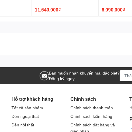
 ứng dụng
11.640.000₫
6.090.000₫
 quá nhiều diện tích
ao trần ổn định, giúp phát huy trọn vẹn vẻ đẹp của chi tiết pha
Bạn muốn nhận khuyến mãi đặc biệt?
Đăng ký ngay.
Hỗ trợ khách hàng
Chính sách
T
Tất cả sản phẩm
Chính sách thanh toán
H
Đèn ngoại thất
Chính sách kiểm hàng
P
Đèn nội thất
Chính sách đặt hàng và
giao nhận