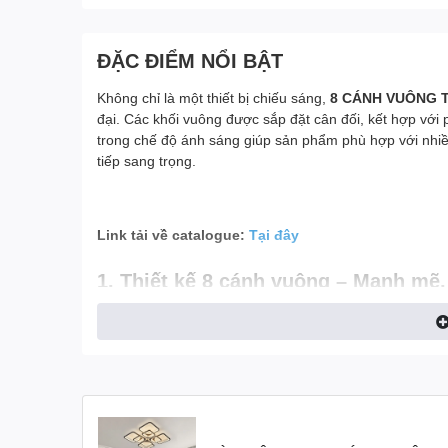
ĐẶC ĐIỂM NỔI BẬT
Không chỉ là một thiết bị chiếu sáng,
8 CÁNH VUÔNG T
đại. Các khối vuông được sắp đặt cân đối, kết hợp với 
trong chế độ ánh sáng giúp sản phẩm phù hợp với nhi
tiếp sang trọng.
Link tải về catalogue:
Tại đây
1. Thiết kế 8 cánh vuông – Mạnh mẽ, 
Không đi theo lối mòn của những mẫu đèn tròn truyền 
vuông dứt khoát, tạo nên tổng thể như một bông hoa hiệ
được treo thả nhẹ từ tâm đèn, tạo nên hiệu ứng ánh sá
Thiết kế vuông vức này cực kỳ phù hợp với các không g
Phòng khách mang hơi hướng tối giản hoặc hiện