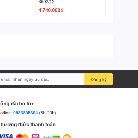
8602/12
4.740.000₫
Đăng ký
ổng đài hỗ trợ
otline:
0983805604
(8h-20h)
hương thức thanh toán