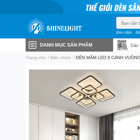
Đèn nấm
Đè
DANH MỤC SẢN PHẨM
Các 
Trang chủ
/
Đèn chùm
/
ĐÈN MÂM LED 8 CÁNH VUÔNG 