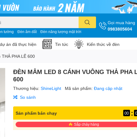
Gọi mua hàng
0983805604
n tường
Đèn âm đất
Đèn năng lượng mặt trời
dự án đã thực hiện
Tin tức
Kiến thức về đèn
THẢ PHA LÊ 600
ĐÈN MÂM LED 8 CÁNH VUÔNG THẢ PHA 
600
Thương hiệu:
ShineLight
Mã sản phẩm:
Đang cập nhật
So sánh
:
Sản phẩm bán chạy
00
Sắp cháy hàng