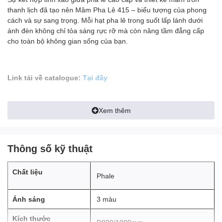
thanh lịch đã tạo nên Mâm Pha Lê 415 – biểu tượng của phong
cách và sự sang trọng. Mỗi hạt pha lê trong suốt lấp lánh dưới
ánh đèn không chỉ tỏa sáng rực rỡ mà còn nâng tầm đẳng cấp
cho toàn bộ không gian sống của bạn.
Link tải về catalogue:
Tại đây
1. Thiết kế tinh tế – Lấp lánh ở mọi góc
Xem thêm
nhìn
MÂM PHA LÊ 415 giữ nguyên form dáng tròn cổ điển,
nhưng được cách điệu bằng cách sắp xếp các chuỗi pha lê
Thông số kỹ thuật
thành từng tầng mềm mại.
Mỗi hạt pha lê đều được cắt gọt chuẩn xác, khi ánh sáng
Chất liệu
chiếu qua sẽ tạo nên những tia phản chiếu long lanh đầy
Phale
mê hoặc.
Từng đường nét của khung mâm được gia công tỉ mỉ, toát
Ánh sáng
3 màu
lên vẻ sang trọng, phù hợp với không gian như phòng
khách, sảnh tiếp khách, phòng tiệc hay khách sạn cao cấp.
Kích thước