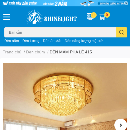
0
0
Đèn nấm
Đèn tường
Đèn âm đất
Đèn năng lượng mặt trời
Trang chủ
/
Đèn chùm
/
ĐÈN MÂM PHA LÊ 415