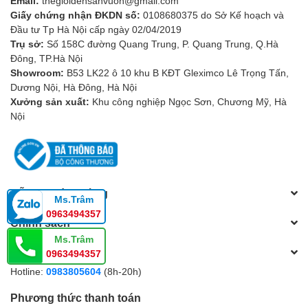
Email:
thegioidensanvuon@gmail.com
Giấy chứng nhận ĐKDN số:
0108680375 do Sở Kế hoạch và
Đầu tư Tp Hà Nội cấp ngày 02/04/2019
Trụ sở:
Số 158C đường Quang Trung, P. Quang Trung, Q.Hà
Đông, TP.Hà Nội
Showroom:
B53 LK22 ô 10 khu B KĐT Gleximco Lê Trọng Tấn,
Dương Nội, Hà Đông, Hà Nội
Xưởng sản xuất:
Khu công nghiệp Ngọc Sơn, Chương Mỹ, Hà
Nội
Hỗ trợ khách hàng
Ms.Trâm
5. Ứng dụng – Nâng tầm giá trị không gian
0963494357
Chính sách
Đóng vai trò là trung tâm ánh sáng, mang lại bầu không khí
Ms.Trâm
Tổng đài hỗ trợ
xa hoa, đẳng cấp.
0963494357
Dễ dàng kết hợp với nhiều phong cách nội thất, từ cổ điển
Hotline:
0983805604
(8h-20h)
đến hiện đại.
Phù hợp cho gia đình, khách sạn, nhà hàng hoặc các
Phương thức thanh toán