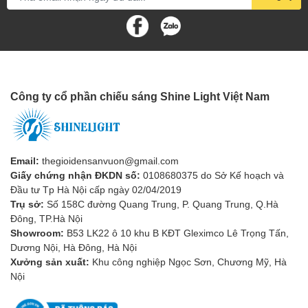
Công ty cổ phần chiếu sáng Shine Light Việt Nam
Email:
thegioidensanvuon@gmail.com
Giấy chứng nhận ĐKDN số:
0108680375 do Sở Kế hoạch và
Đầu tư Tp Hà Nội cấp ngày 02/04/2019
Trụ sở:
Số 158C đường Quang Trung, P. Quang Trung, Q.Hà
Đông, TP.Hà Nội
Lý do nên mua đèn tại
Showroom:
B53 LK22 ô 10 khu B KĐT Gleximco Lê Trọng Tấn,
Dương Nội, Hà Đông, Hà Nội
Shine Light
Xưởng sản xuất:
Khu công nghiệp Ngọc Sơn, Chương Mỹ, Hà
Nội
Shine Light
tự hào là nhà lắp đặt và phân phối các thiết bị chiếu
sáng chính hãng, chất lượng tại thị trường Việt Nam. Luôn cam