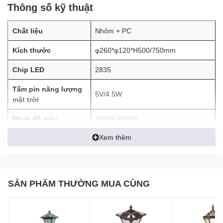
Thông số kỹ thuật
Chất liệu
Nhôm + PC
Kích thước
φ260*φ120*H500/750mm
Chip LED
2835
Tấm pin năng lượng
5V/4.5W
mặt trời
Nhiệt độ màu
3000K-6500K
Xem thêm
CRI
>80
Pin
Li-ion 3.2V / 8000mAh
Cấp bảo vệ
IP43
SẢN PHẨM THƯỜNG MUA CÙNG