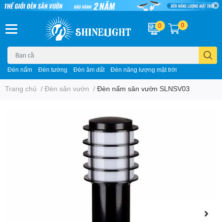
0
0
Đèn nấm
Đèn tường
Đèn âm đất
Đèn năng lượng mặt trời
Trang chủ
/
Đèn sân vườn
/
Đèn nấm sân vườn SLNSV03