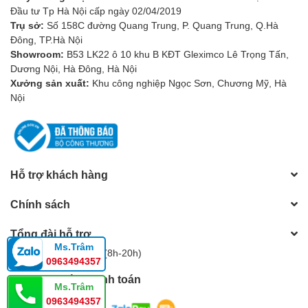
Đầu tư Tp Hà Nội cấp ngày 02/04/2019
Trụ sở:
Số 158C đường Quang Trung, P. Quang Trung, Q.Hà
Đông, TP.Hà Nội
Showroom:
B53 LK22 ô 10 khu B KĐT Gleximco Lê Trọng Tấn,
Dương Nội, Hà Đông, Hà Nội
Xưởng sản xuất:
Khu công nghiệp Ngọc Sơn, Chương Mỹ, Hà
Nội
Hỗ trợ khách hàng
Chính sách
Tổng đài hỗ trợ
Ms.Trâm
Hotline:
0983805604
(8h-20h)
0963494357
Phương thức thanh toán
Ms.Trâm
0963494357