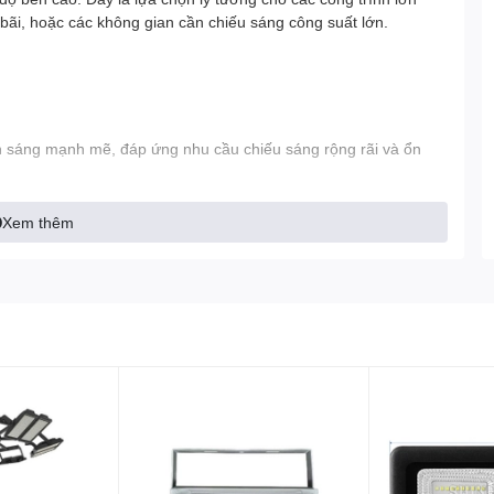
 bãi, hoặc các không gian cần chiếu sáng công suất lớn.
 sáng mạnh mẽ, đáp ứng nhu cầu chiếu sáng rộng rãi và ổn
nh, giúp chiếu sáng xa và đều, tăng khả năng quan sát và an
Xem thêm
áng cao, tiết kiệm điện năng đáng kể so với các dòng đèn
cao
ực và tự nhiên, đảm bảo hình ảnh không bị sai lệch màu sắc khi
cho chiếu sáng ngoài trời và các công trình lớn, mang lại không
trở nên rõ nét và dễ quan sát.