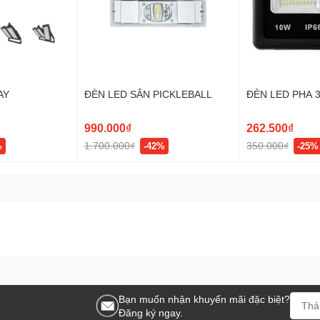
AY
ĐÈN LED SÂN PICKLEBALL
ĐÈN LED PHA 
990.000₫
262.500₫
1.700.000₫
350.000₫
%
-42%
-25%
Bạn muốn nhận khuyến mãi đặc biệt?
Đăng ký ngay.