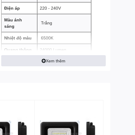
Điện áp
220 - 240V
Màu ánh
Trắng
sáng
Nhiệt độ màu
6500K
Quang thông
24000 Lumen
Xem thêm
Cấp bảo vệ
IP66