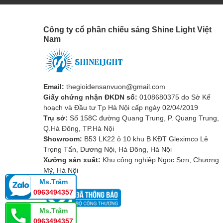
Công ty cổ phần chiếu sáng Shine Light Việt
Nam
Email:
thegioidensanvuon@gmail.com
Giấy chứng nhận ĐKDN số:
0108680375 do Sở Kế
hoạch và Đầu tư Tp Hà Nội cấp ngày 02/04/2019
Trụ sở:
Số 158C đường Quang Trung, P. Quang Trung,
Q.Hà Đông, TP.Hà Nội
Showroom:
B53 LK22 ô 10 khu B KĐT Gleximco Lê
Trọng Tấn, Dương Nội, Hà Đông, Hà Nội
Xưởng sản xuất:
Khu công nghiệp Ngọc Sơn, Chương
Mỹ, Hà Nội
3. Thiết kế chắc chắn, bền bỉ
Ms.Trâm
0963494357
Điện áp hoạt động
:
220 – 240V
, tương thích v
toàn khi sử dụng.
Ms.Trâm
0963494357
Hệ số công suất
:
0.9
, đảm bảo đèn hoạt động ổn