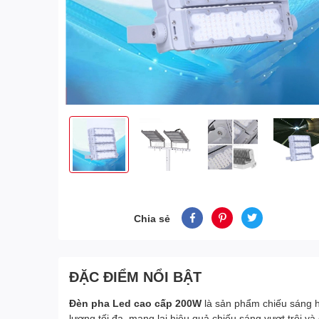
Chia sẻ
ĐẶC ĐIỂM NỔI BẬT
Đèn pha Led cao cấp 200W
là sản phẩm chiếu sáng hi
lượng tối đa, mang lại hiệu quả chiếu sáng vượt trội và