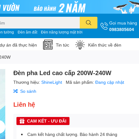
Gọi mua hàng
0983805604
n tường
Đèn âm đất
Đèn năng lượng mặt trời
dự án đã thực hiện
Tin tức
Kiến thức về đèn
-240W
Đèn pha Led cao cấp 200W-240W
Thương hiệu:
ShineLight
Mã sản phẩm:
Đang cập nhật
So sánh
Liên hệ
CAM KẾT - ƯU ĐÃI
Cam kết hàng chất lượng. Bảo hành 24 tháng