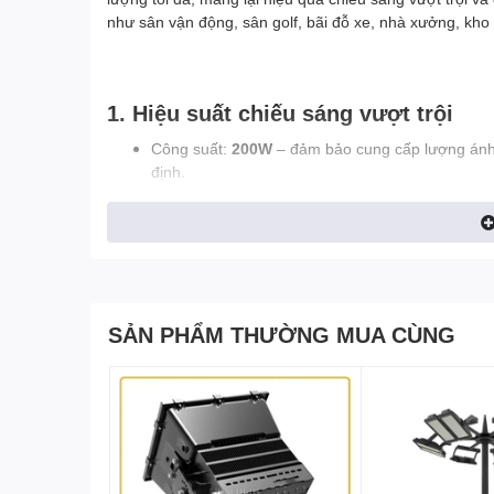
như sân vận động, sân golf, bãi đỗ xe, nhà xưởng, kho
1. Hiệu suất chiếu sáng vượt trội
Công suất:
200W
– đảm bảo cung cấp lượng ánh
định.
Quang thông:
24.000 Lumen
– cường độ sáng mạ
toàn cho khu vực lắp đặt.
Quang hiệu:
120 lumen/watt
– hiệu suất chiếu s
truyền thống.
2. Ánh sáng chân thực, chất lượng 
SẢN PHẨM THƯỜNG MUA CÙNG
Chỉ số màu (CRI)
:
80
, tái tạo màu sắc trung th
nhìn dưới ánh đèn.
Nhiệt độ màu
:
6500K
, ánh sáng trắng, phù hợp 
gian sáng rõ và an toàn.
Màu ánh sáng
:
Trắng
, giúp khu vực chiếu sáng 