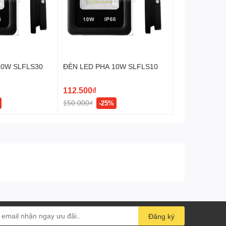
30W SLFLS30
ĐÈN LED PHA 10W SLFLS10
112.500₫
150.000₫
-25%
Đăng ký