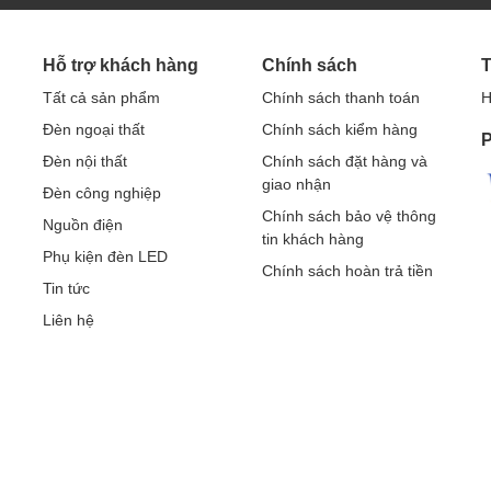
Hỗ trợ khách hàng
Chính sách
T
Tất cả sản phẩm
Chính sách thanh toán
H
Đèn ngoại thất
Chính sách kiểm hàng
P
Đèn nội thất
Chính sách đặt hàng và
giao nhận
Đèn công nghiệp
Chính sách bảo vệ thông
Nguồn điện
tin khách hàng
Phụ kiện đèn LED
Chính sách hoàn trả tiền
Tin tức
Liên hệ
ới hầu hết các hệ thống điện hiện nay, hạn chế chập chờn, an
 định, ít tiêu hao điện năng vô ích.