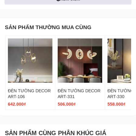
Chống bám bụi, dễ lau chùi
Không bị ăn mòn theo thời gian
Bề mặt nhôm xước giúp đèn vừa giữ được nét tinh tế trong thiết
kế, vừa có khả năng chống chịu tốt với môi trường.
SẢN PHẨM THƯỜNG MUA CÙNG
ĐÈN TƯỜNG DECOR
ĐÈN TƯỜNG DECOR
ĐÈN TƯỜNG 
ART-106
ART-331
ART-330
642.000₫
506.000₫
558.000₫
SẢN PHẨM CÙNG PHÂN KHÚC GIÁ