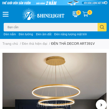
0
0
Đèn nấm
Đèn tường
Đèn âm đất
Đèn năng lượng mặt trời
Trang chủ
/
Đèn thả hiện đại
/
ĐÈN THẢ DECOR ART391V