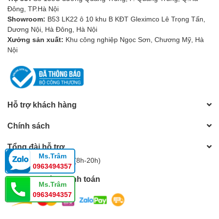
Đông, TP.Hà Nội
gian kiến trúc
Showroom:
B53 LK22 ô 10 khu B KĐT Gleximco Lê Trọng Tấn,
Dương Nội, Hà Đông, Hà Nội
ART391V
không chỉ là một thiết bị chiếu sáng mà còn là món nội
Xưởng sản xuất:
Khu công nghiệp Ngọc Sơn, Chương Mỹ, Hà
thất trang trí cao cấp cho:
Nội
Phòng khách hiện đại\
Phòng ăn – bàn tiệc gia đình
Sảnh khách sạn, quán café, showroom
Spa, không gian trưng bày cao cấp
Hỗ trợ khách hàng
Để nhận báo giá chi tiết, hình ảnh thực tế và tư vấn miễn phí cho
giải pháp chiếu sáng cho công trình của bạn, vui lòng >>>
Tại
Chính sách
đây
Tổng đài hỗ trợ
Ms.Trâm
Hotline:
0983805604
(8h-20h)
0963494357
Phương thức thanh toán
Ms.Trâm
0963494357