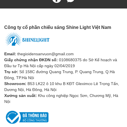
Công ty cổ phần chiếu sáng Shine Light Việt Nam
Email:
thegioidensanvuon@gmail.com
Giấy chứng nhận ĐKDN số:
0108680375 do Sở Kế hoạch và
Đầu tư Tp Hà Nội cấp ngày 02/04/2019
Trụ sở:
Số 158C đường Quang Trung, P. Quang Trung, Q.Hà
Đông, TP.Hà Nội
Showroom:
B53 LK22 ô 10 khu B KĐT Gleximco Lê Trọng Tấn,
Lý do nên mua đèn tại
Dương Nội, Hà Đông, Hà Nội
Xưởng sản xuất:
Khu công nghiệp Ngọc Sơn, Chương Mỹ, Hà
Shine Light
Nội
Shine Light
tự hào là nhà lắp đặt và phân phối các thiết bị chiếu
sáng chính hãng, chất lượng tại thị trường Việt Nam. Luôn cam
kết: