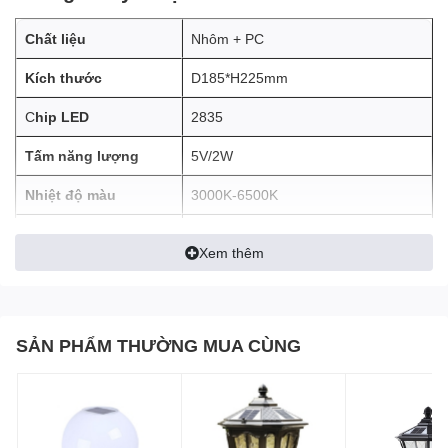
Chất liệu
Nhôm + PC
Kích thước
D185*H225mm
C
hip LED
2835
Tấm năng lượng
5V/2W
Nhiệt độ màu
3000K-6500K
CRI
>80
Xem thêm
Pin
Lithium 3.2V/3000mAh
Cấp bảo vệ
IP43
SẢN PHẨM THƯỜNG MUA CÙNG