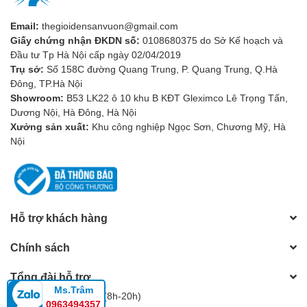
Email:
thegioidensanvuon@gmail.com
Giấy chứng nhận ĐKDN số:
0108680375 do Sở Kế hoạch và
Đầu tư Tp Hà Nội cấp ngày 02/04/2019
Trụ sở:
Số 158C đường Quang Trung, P. Quang Trung, Q.Hà
Đông, TP.Hà Nội
Showroom:
B53 LK22 ô 10 khu B KĐT Gleximco Lê Trọng Tấn,
3. Chức Năng Đa Dạng
Dương Nội, Hà Đông, Hà Nội
Không chỉ có đa dạng về thiết kế, đèn tường còn có nhiều chức
Xưởng sản xuất:
Khu công nghiệp Ngọc Sơn, Chương Mỹ, Hà
năng khác nhau. Dựa vào nhu cầu của bạn, bạn có thể chọn đèn
Nội
tường để:
Chiếu sáng chính:
Đèn tường có thể cung cấp ánh sáng chính
cho phòng khách, phòng ngủ hoặc nhà bếp.
Hỗ trợ khách hàng
Tạo điểm nhấn:
Sử dụng đèn tường để tạo điểm nhấn cho
các tác phẩm nghệ thuật, bức tranh hoặc vật trang trí.
Chính sách
Tạo không gian ấm cúng:
Sử dụng đèn tường để tạo
không gian ấm cúng và thân thiện trong phòng ngủ hoặc
phòng khách.
Tổng đài hỗ trợ
Ms.Trâm
Hotline:
0983805604
(8h-20h)
4. Sử Dụng Đèn Tường Đúng Cách
0963494357