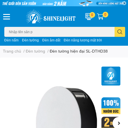
0
0
Đèn nấm
Đèn tường
Đèn âm đất
Đèn năng lượng mặt trời
Trang chủ
/
Đèn tường
/
Đèn tường hiện đại SL-DTHD38