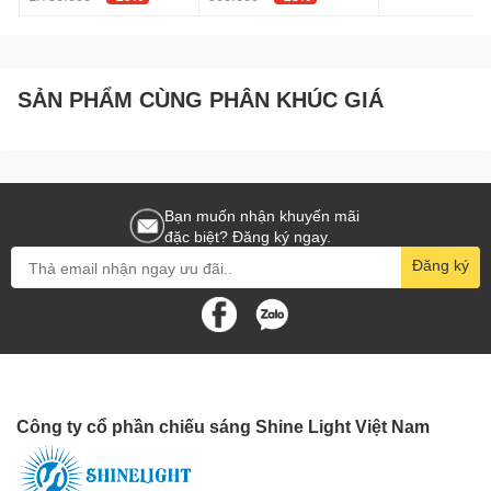
Với sự phát triển trong ngành công nghiệp thiết kế nội thất, đèn
tường hiện nay có sẵn trong một loạt các thiết kế đa dạng để phù
hợp với mọi phong cách trang trí. Bạn có thể tìm thấy đèn tường
cổ điển với các đường nét uốn cong và chi tiết hoa văn hoặc đèn
SẢN PHẨM CÙNG PHÂN KHÚC GIÁ
tường hiện đại với thiết kế đơn giản và tối giản.
Bạn muốn nhận khuyến mãi
đặc biệt? Đăng ký ngay.
Đăng ký
Công ty cổ phần chiếu sáng Shine Light Việt Nam