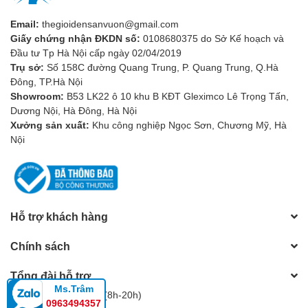
Email:
thegioidensanvuon@gmail.com
Giấy chứng nhận ĐKDN số:
0108680375 do Sở Kế hoạch và
Đầu tư Tp Hà Nội cấp ngày 02/04/2019
Trụ sở:
Số 158C đường Quang Trung, P. Quang Trung, Q.Hà
Đông, TP.Hà Nội
3. Chức Năng Đa Dạng
Showroom:
B53 LK22 ô 10 khu B KĐT Gleximco Lê Trọng Tấn,
Dương Nội, Hà Đông, Hà Nội
Không chỉ có đa dạng về thiết kế, đèn tường còn có nhiều chức
Xưởng sản xuất:
Khu công nghiệp Ngọc Sơn, Chương Mỹ, Hà
năng khác nhau. Dựa vào nhu cầu của bạn, bạn có thể chọn đèn
Nội
tường để:
Chiếu sáng chính:
Đèn tường có thể cung cấp ánh sáng chính
cho phòng khách, phòng ngủ hoặc nhà bếp.
Tạo điểm nhấn:
Sử dụng đèn tường để tạo điểm nhấn cho
Hỗ trợ khách hàng
các tác phẩm nghệ thuật, bức tranh hoặc vật trang trí.
Tạo không gian ấm cúng:
Sử dụng đèn tường để tạo
Chính sách
không gian ấm cúng và thân thiện trong phòng ngủ hoặc
phòng khách.
Tổng đài hỗ trợ
Ms.Trâm
4. Sử Dụng Đèn Tường Đúng Cách
Hotline:
0983805604
(8h-20h)
0963494357