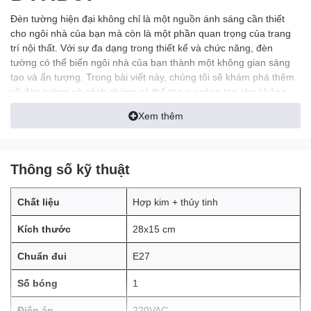
Đèn tường hiện đại không chỉ là một nguồn ánh sáng cần thiết
cho ngôi nhà của bạn mà còn là một phần quan trọng của trang
trí nội thất. Với sự đa dạng trong thiết kế và chức năng, đèn
tường có thể biến ngôi nhà của bạn thành một không gian sáng
tạo và ấn tượng. Trong bài viết này, chúng tôi sẽ khám phá thêm
về đèn tường và cách chúng có thể tạo sự sáng tạo cho không
gian sống của bạn.
Xem thêm
Thông số kỹ thuật
Chất liệu
Hợp kim + thủy tinh
Kích thước
28x15 cm
Chuẩn đui
E27
Số bóng
1
Điện áp
220VAC