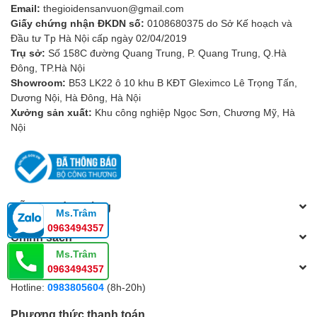
Email:
thegioidensanvuon@gmail.com
Giấy chứng nhận ĐKDN số:
0108680375 do Sở Kế hoạch và
Đầu tư Tp Hà Nội cấp ngày 02/04/2019
Trụ sở:
Số 158C đường Quang Trung, P. Quang Trung, Q.Hà
Đông, TP.Hà Nội
3. Chức Năng Đa Dạng
Showroom:
B53 LK22 ô 10 khu B KĐT Gleximco Lê Trọng Tấn,
Dương Nội, Hà Đông, Hà Nội
Không chỉ có đa dạng về thiết kế, đèn tường còn có nhiều chức
Xưởng sản xuất:
Khu công nghiệp Ngọc Sơn, Chương Mỹ, Hà
năng khác nhau. Dựa vào nhu cầu của bạn, bạn có thể chọn đèn
Nội
tường để:
Chiếu sáng chính:
Đèn tường có thể cung cấp ánh sáng chính
cho phòng khách, phòng ngủ hoặc nhà bếp.
Tạo điểm nhấn:
Sử dụng đèn tường để tạo điểm nhấn cho
Hỗ trợ khách hàng
các tác phẩm nghệ thuật, bức tranh hoặc vật trang trí.
Ms.Trâm
Tạo không gian ấm cúng:
Sử dụng đèn tường để tạo
0963494357
Chính sách
không gian ấm cúng và thân thiện trong phòng ngủ hoặc
Ms.Trâm
phòng khách.
Tổng đài hỗ trợ
0963494357
4. Sử Dụng Đèn Tường Đúng Cách
Hotline:
0983805604
(8h-20h)
Để tận dụng tối đa sự sáng tạo của đèn tường, bạn cần sử dụng
Phương thức thanh toán