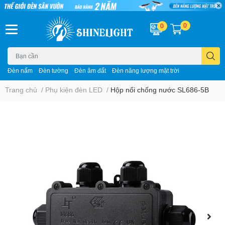
0
0
Đèn nấm
Đèn tường
Đèn âm đất
Đèn năng lượng mặt trời
Trang chủ
/
Phụ kiện đèn LED
/
Hộp nối chống nước SL686-5B