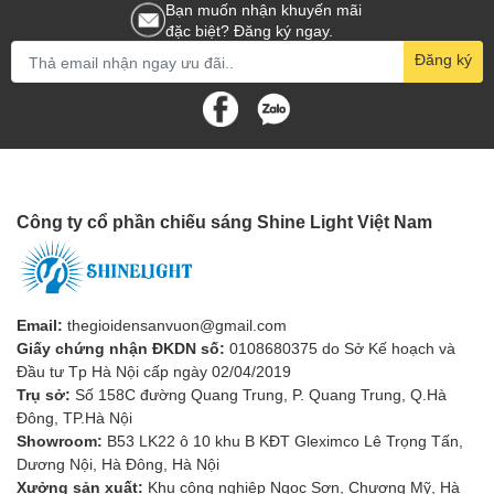
Bạn muốn nhận khuyến mãi
đặc biệt? Đăng ký ngay.
Đăng ký
Công ty cổ phần chiếu sáng Shine Light Việt Nam
Email:
thegioidensanvuon@gmail.com
Giấy chứng nhận ĐKDN số:
0108680375 do Sở Kế hoạch và
Đầu tư Tp Hà Nội cấp ngày 02/04/2019
Trụ sở:
Số 158C đường Quang Trung, P. Quang Trung, Q.Hà
Đông, TP.Hà Nội
Showroom:
B53 LK22 ô 10 khu B KĐT Gleximco Lê Trọng Tấn,
Dương Nội, Hà Đông, Hà Nội
Xưởng sản xuất:
Khu công nghiệp Ngọc Sơn, Chương Mỹ, Hà