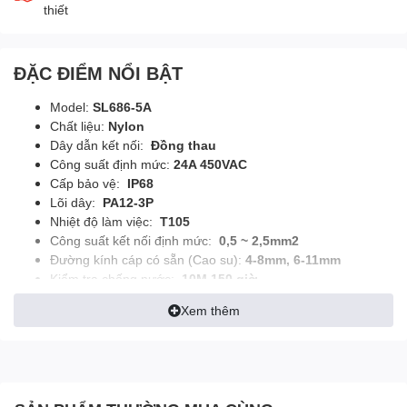
thiết
ĐẶC ĐIỂM NỔI BẬT
Model:
SL
686-5A
Chất liệu:
Nylon
Dây dẫn kết nối:
Đồng thau
Công suất định mức:
24A 450VAC
Cấp bảo vệ:
IP68
Lõi dây:
PA12-3P
Nhiệt độ làm việc:
T105
Công suất kết nối định mức:
0,5 ~ 2,5mm2
Đường kính cáp có sẵn (Cao su):
4-8mm,
6-11mm
Kiểm tra chống nước:
10M 150 giờ
Kích thước sản phẩm:
161,72mm * 107,86mm * 38mm
Xem thêm
Chứng nhận:
ENEC, CE, UKCA, CB, SAA, ROHS