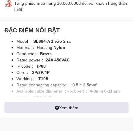
Tặng phiếu mua hàng 10.000.000đ đối với khách hàng thân
thiết
ĐẶC ĐIỂM NỔI BẬT
Model：
SL684-A 1 vào 2 ra
Material： Housing
Nylon
Conductor：
Brass
Rated power：
24A 450VAC
IP code：
IP68
Core：
2P/3P/4P
Working：
T105
Rated connecting capacity：
0.5 ~ 2.5mm²
Available cable diameter（Roubber)：
4-8mm 6-11mm
Testing:
20M 150hours
Product Size:
75.8mm*26.66mm
Xem thêm
Certification：
KEMA ,ENEC,CE,CB,SAA,ROHS