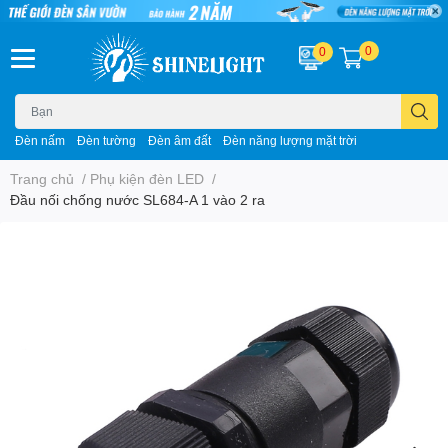
0
0
Đèn nấm
Đèn tường
Đèn âm đất
Đèn năng lượng mặt trời
Trang chủ
/
Phụ kiện đèn LED
/
Đầu nối chống nước SL684-A 1 vào 2 ra